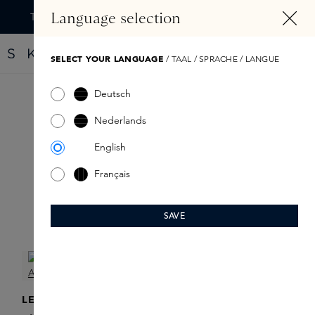
TENU PRINCIPAL
Language selection
Trouvez votre nouveau parfum grâce au Fragrance Finder
SELECT YOUR LANGUAGE
/ TAAL / SPRACHE / LANGUE
Deutsch
After Shave
Nederlands
English
Français
SAVE
Filtre
LE LABO FRAGRANCES
ACQUA DI PARMA