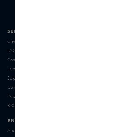
SERVICE
A PROPOS DE SKINS
Conseils et contact
A propos de Nous
FAQ
A propos Skins Inclusive
Commander et Payer
Skins Boutiques
Livraison et Retours
Postes vacants (néerlandais)
Solde de la Carte Cadeau
Events
Conditions Sample Set
Short Stories
Provenance
Salon Rotterdam
B Corp™
People & Planet
ENTREPRISE
CONTACT
A propos de Skins Business
+31 020 7403222