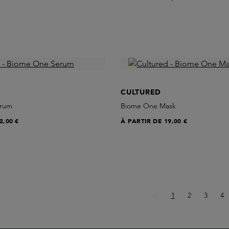
CULTURED
erum
Biome One Mask
2,00 €
À PARTIR DE
19,00 €
Page
Page
Page
Pa
1
2
3
4