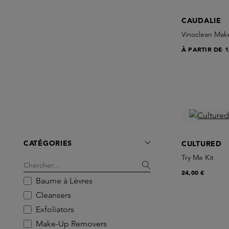
CAUDALIE
Vinoclean Mak
À PARTIR DE
1
CATÉGORIES
CULTURED
Try Me Kit
24,00 €
Baume à Lèvres
Cleansers
Exfoliators
Make-Up Removers