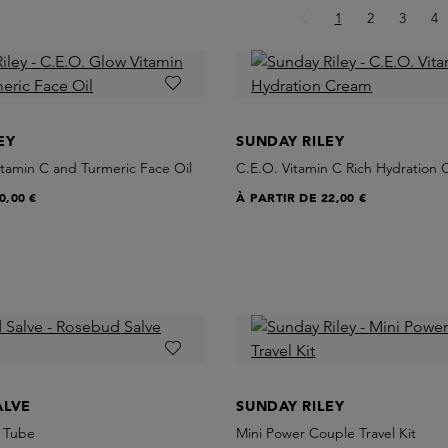
Page
Page
Page
Pa
1
2
3
4
EY
SUNDAY RILEY
tamin C and Turmeric Face Oil
C.E.O. Vitamin C Rich Hydration
0,00 €
À PARTIR DE
22,00 €
ALVE
SUNDAY RILEY
 Tube
Mini Power Couple Travel Kit