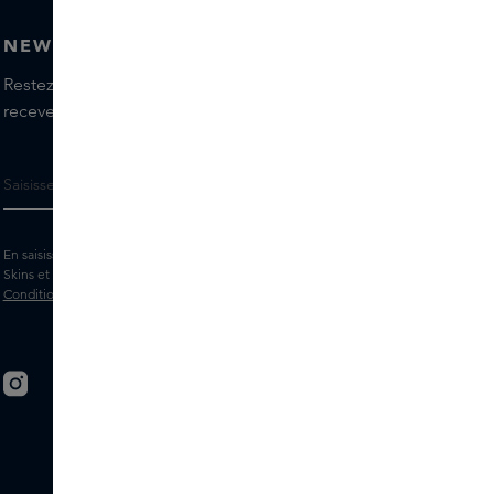
NEWSLETTER
Restez informé(e) des dernières marques et produits,
recevez les conseils de nos Skins Experts.
En saisissant votre adresse e-mail, vous acceptez de recevoir la newsletter
Skins et des messages marketing personnalisés par e-mail. Consultez les
Conditions générales
et la
Politique
de confidentialité.