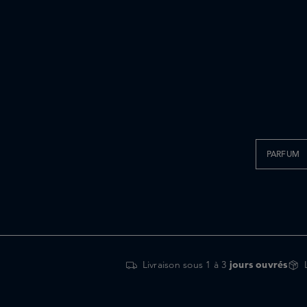
RAAW Alchemy
Rosebud Salve
Royal Fern
Rudolph Care
Sunday Riley
Susanne Kaufmann
Zelens
PARFUM
Livraison sous 1 à 3
jours ouvrés