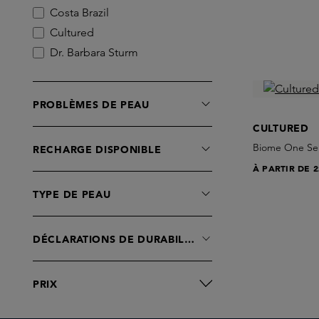
Costa Brazil
Cultured
Dr. Barbara Sturm
Eve Lom
Furtuna Skin
PROBLÈMES DE PEAU
GEZEITEN
CULTURED
HMN Skincare
Biome One S
RECHARGE DISPONIBLE
Huygens
À PARTIR DE
2
Irene Forte
Kat Burki
TYPE DE PEAU
LIV Botanics
Le Prunier
DÉCLARATIONS DE DURABILITÉ
MALIN+GOETZ
Maiwe
PRIX
Omorovicza
Prescription