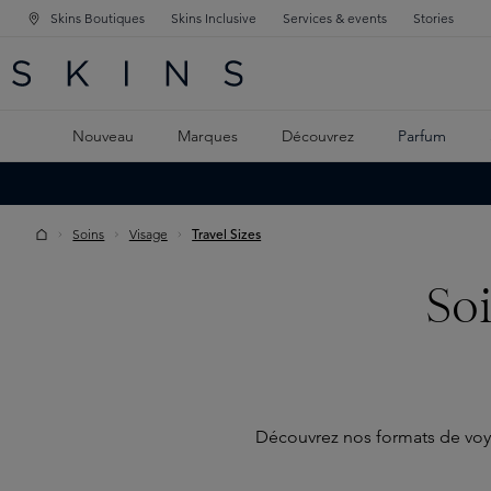
Skins Boutiques
Skins Inclusive
Services & events
Stories
GATION PRINCIPALE
HERCHE
 CONTENU PRINCIPAL
Nouveau
Marques
Découvrez
Parfum
Soins
Visage
Travel Sizes
Soi
Découvrez nos formats de voya