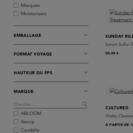
Masques
Moisturisers
Sets
Soins des Lèvres
EMBALLAGE
SUNDAY RIL
Soins des Yeux
Saturn Sulfur
Sérums
20,00 €
FORMAT VOYAGE
Tonifiants
Treatments
HAUTEUR DU FPS
MARQUE
CULTURED
ABLOOM
Vitality Cleans
Aesop
À PARTIR DE
1
Caudalie