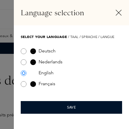
FR
Compte
Language selection
Rechercher
Fragrance Finder
eaux & Giftcards
Samples
Skins Exclusives
Skins Boxe
SELECT YOUR LANGUAGE
/ TAAL / SPRACHE / LANGUE
Deutsch
Nederlands
English
s de
Français
SAVE
ts préférés partout avec vous.