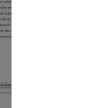
per crée des parfums uniques qui transforment
isuelle en expériences olfactives. Composé de
eurs superposées, chaque parfum évoque des
onds et personnels. Grâce à un mélange
turels et synthétiques, Tobba vous invite à un
el de découverte, où les parfums prennent
xpressions artistiques.
ONLINE EXCLUSIVE
TOBBA