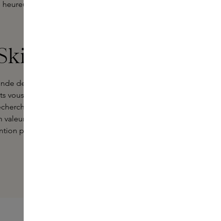
eureux de vous offrir la possibilité
 Skins Experts
monde de Tobba. Connaissant chaque
rts vous aideront à trouver le parfum
echerche d'un parfum qui enrichisse
valeur votre identité, vous
ention personnalisée. Laissez-nous