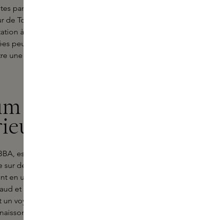
es parfumées, conçu pour refléter
ur de Tobba's Indolence à la légèreté
tion à explorer son moi intérieur.
s peuvent enrichir votre vie
tre une expression puissante de qui
m qui fait
rieur
BA, est une invitation à embrasser
re sur des notes douces et veloutées
ment en un mélange riche et complexe
haud et profond de patchouli.
t un voyage au cœur de votre paix
naissons le pouvoir subtil de ce