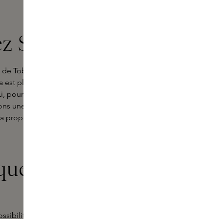
z Skins
e de Tobba, une marque qui réunit
a est plus qu'un parfum, c'est un
pour exciter vos sens et laisser
ns une sélection exclusive des
 propre histoire et sa propre
iques de
ibilités illimitées de l'art. Chaque