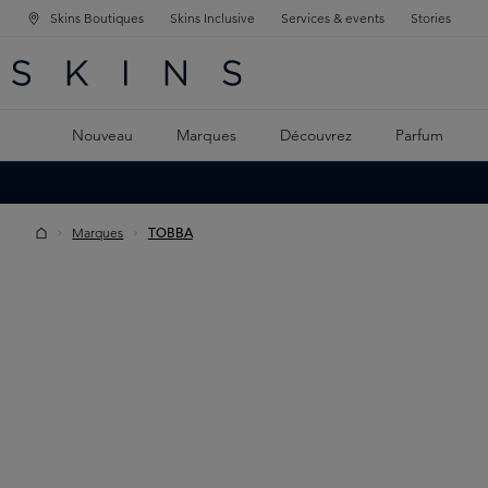
Skins Boutiques
Skins Inclusive
Services & events
Stories
GATION PRINCIPALE
HERCHE
 CONTENU PRINCIPAL
Nouveau
Marques
Découvrez
Parfum
Marques
TOBBA