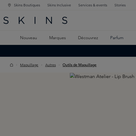
Skins Boutiques
Skins Inclusive
Services & events
Stories
GATION PRINCIPALE
HERCHE
 CONTENU PRINCIPAL
Nouveau
Marques
Découvrez
Parfum
Maquillage
Autres
Outils de Maquillage
Skip image gallery