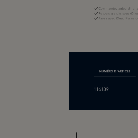
Commandez aujourd'hui av
Retours gratuits sous 60 jo
Payez avec iDeal, Klarna o
NUMÉRO D’ARTICLE
116139