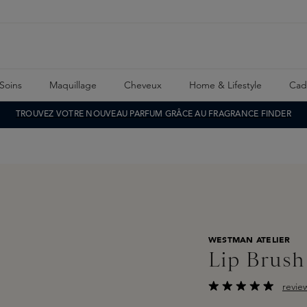
Soins
Maquillage
Cheveux
Home & Lifestyle
Cad
TROUVEZ VOTRE NOUVEAU PARFUM GRÂCE AU FRAGRANCE FINDER
WESTMAN ATELIER
Lip Brush
revie
Note moyenne de 4.5