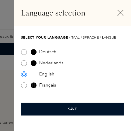
FR
Compte
Language selection
Rechercher
Fragrance Finder
eaux & Giftcards
Samples
Skins Exclusives
Skins Boxe
SELECT YOUR LANGUAGE
/ TAAL / SPRACHE / LANGUE
Deutsch
Nederlands
English
Français
SAVE
w tonen
 sur 5 étoiles