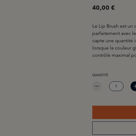
40,00 €
Le Lip Brush est un 
parfaitement avec l
capte une quantité
lorsque la couleur g
contrôle maximal pour
QUANTITÉ DE PRODUIT 
QUANTITÉ