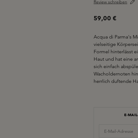
Review schreiben
59,00 €
Acqua di Parma's Mi
vielseitige Körpers
Formel hinterlässt e
Haut und hat eine a
sich einfach abspül
Wacholdernoten hin
herrlich duftende Ha
E-MAI