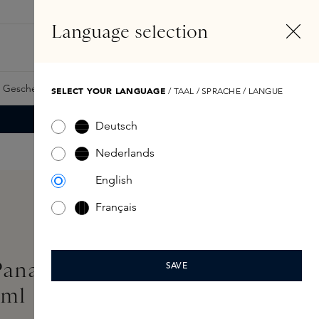
DE
Konto
Language selection
Suchen
Fragrance Finder
 Geschenkkarte
Samples
Skins Exclusives
Skins Boxen
SELECT YOUR LANGUAGE
/ TAAL / SPRACHE / LANGUE
Deutsch
Nederlands
English
Français
 Panarea Hand & Body
SAVE
ml