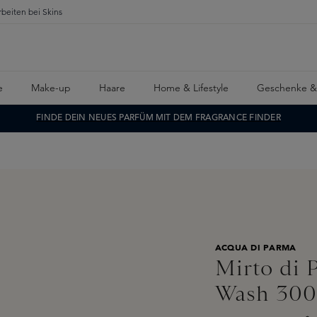
rbeiten bei Skins
e
Make-up
Haare
Home & Lifestyle
Geschenke &
FINDE DEIN NEUES PARFÜM MIT DEM FRAGRANCE FINDER
ACQUA DI PARMA
Mirto di
Wash 300