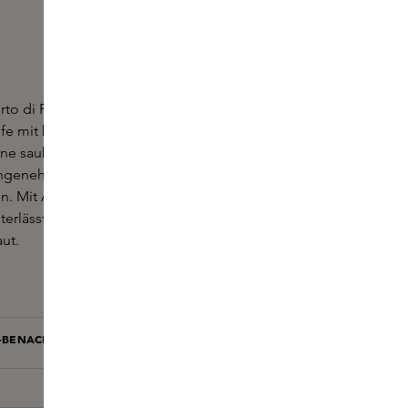
rto di Panarea Hand & Body Wash ist eine
eife mit beruhigenden aquatischen Noten. Die
ine saubere, weiche und mit Feuchtigkeit versorgte
ngenehme Textur. Die Seife schäumt leicht und lässt
en. Mit Akzenten von Meeresbrise und frischen
terlässt das Hand & Body Wash eine saubere und
ut.
L-BENACHRICHTIGUNG BEI VERFÜGBARKEIT
BENACHRICHTIGEN