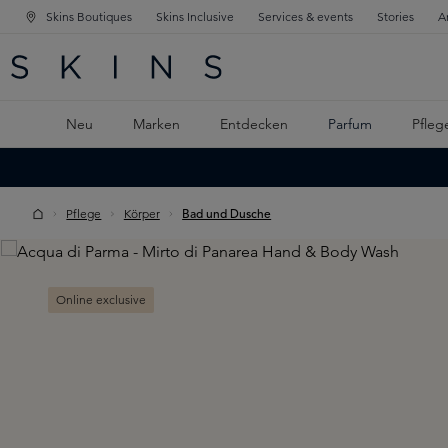
Skins Boutiques
Skins Inclusive
Services & events
Stories
A
ATION SPRINGEN
INGEN
PTINHALT SPRINGEN
Neu
Marken
Entdecken
Parfum
Pfleg
Pflege
Körper
Bad und Dusche
Skip image gallery
Online exclusive