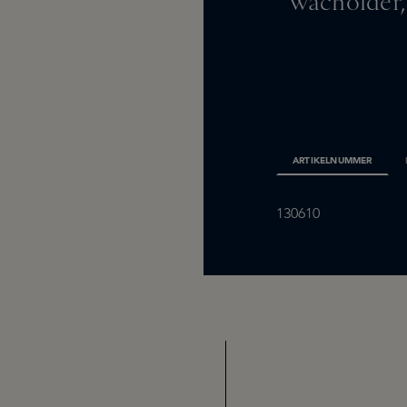
Wacholder,
ARTIKELNUMMER
130610