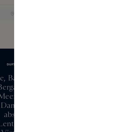
ONLINE ONLY
DUFTNOTEN
e, Basilikum, Zitrone
 Bergamotte aus Italien
eeresbrise, Jasmin
, Damaszener Rose
absolut
Lentiske absolut,