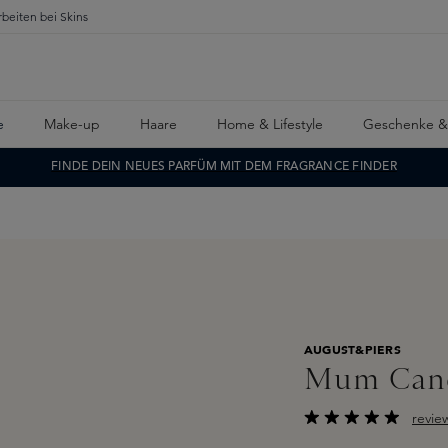
rbeiten bei Skins
e
Make-up
Haare
Home & Lifestyle
Geschenke &
FINDE DEIN NEUES PARFÜM MIT DEM FRAGRANCE FINDER
AUGUST&PIERS
Mum Cand
revie
Durchschnittliche B