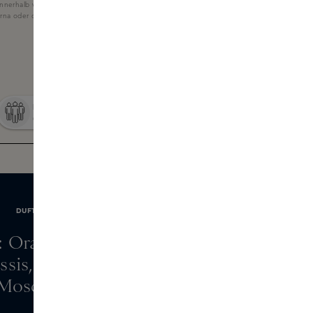
nnerhalb von 60 Tagen
larna oder der Skins-Geschenkkarte.
DUFTNOTEN
: Orange, Feige
ssis, Orangenblüte
 Moschus, Hölzer