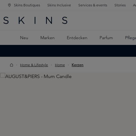
Skins Boutiques
Skins Inclusive
Services & events
Stories
A
ATION SPRINGEN
INGEN
PTINHALT SPRINGEN
Neu
Marken
Entdecken
Parfum
Pfleg
Home & Lifestyle
Home
Kerzen
Skip image gallery