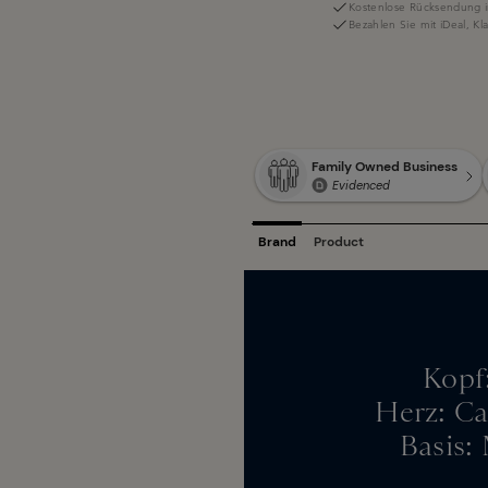
Kostenlose Rücksendung i
Bezahlen Sie mit iDeal, K
Kopf
Herz: Ca
Basis: