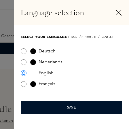
DE
Konto
Language selection
Suchen
Fragrance Finder
 Geschenkkarte
Samples
Skins Exclusives
Skins Boxen
SELECT YOUR LANGUAGE
/ TAAL / SPRACHE / LANGUE
Deutsch
Nederlands
English
Français
le 340gr
SAVE
w tonen
ewertung von 5 von 5 Sternen