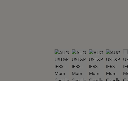
AUGUST&PIERS
Mum Candle 340gr