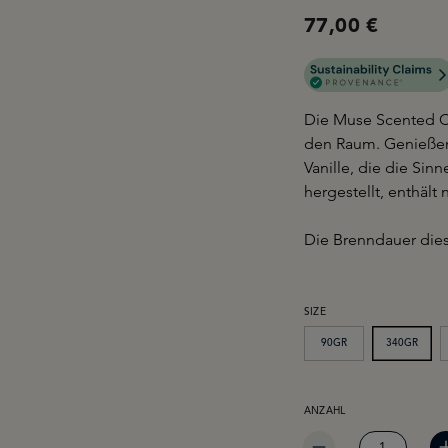
77,00 €
Die Muse Scented C
den Raum. Genießen
Vanille, die die Sin
hergestellt, enthält n
Die Brenndauer dies
AUSWÄHLEN
SIZE
90GR
340GR
PRODUKT ANZAHL: GIB 
ANZAHL