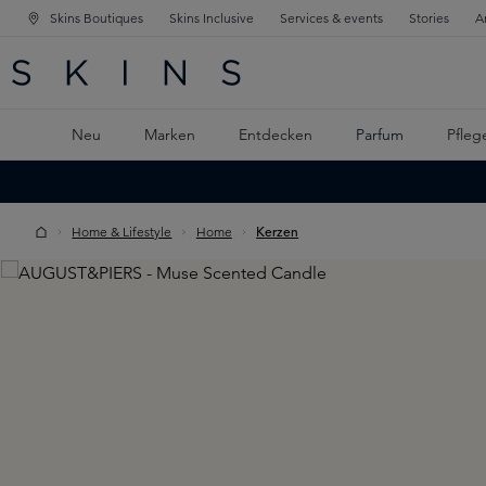
Skins Boutiques
Skins Inclusive
Services & events
Stories
A
ATION SPRINGEN
INGEN
PTINHALT SPRINGEN
Neu
Marken
Entdecken
Parfum
Pfleg
Home & Lifestyle
Home
Kerzen
Skip image gallery