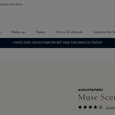
rbeiten bei Skins
e
Make-up
Haare
Home & Lifestyle
Geschenke &
FINDE DEIN NEUES PARFÜM MIT DEM FRAGRANCE FINDER
AUGUST&PIERS
Muse Sce
revie
Durchschnittliche B