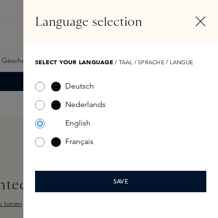
DE
Konto
Language selection
Suchen
Fragrance Finder
 Geschenkkarte
Samples
Skins Exclusives
Skins Boxen
SELECT YOUR LANGUAGE
/ TAAL / SPRACHE / LANGUE
Deutsch
Nederlands
English
Français
nted Candle 340gr
SAVE
w tonen
ewertung von 4 von 5 Sternen