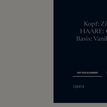
Kopf: Z
HAARE: G
Basis: Van
ARTIKELNUMMER
126474