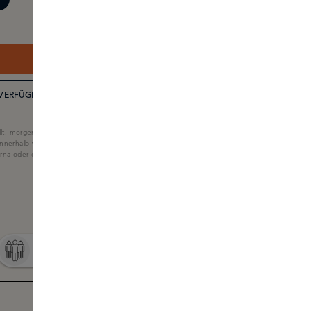
JETZT BESTELLEN
VERFÜGBARKEIT IN DER BOUTIQUE
lt, morgen geliefert
nnerhalb von 60 Tagen
larna oder der Skins-Geschenkkarte.