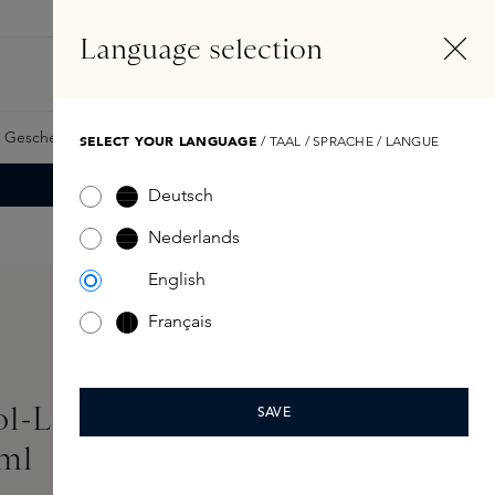
DE
Konto
Language selection
Suchen
Fragrance Finder
 Geschenkkarte
Samples
Skins Exclusives
Skins Boxen
SELECT YOUR LANGUAGE
/ TAAL / SPRACHE / LANGUE
Deutsch
Nederlands
English
Français
ol-Lift Firming Cashmere
SAVE
ml