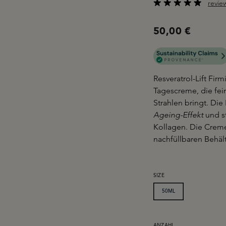
revie
Durchschnittliche B
50,00 €
Resveratrol-Lift Fi
Tagescreme, die fein
Strahlen bringt. Die
Ageing-Effekt
und st
Kollagen. Die Creme
nachfüllbaren Behält
AUSWÄHLEN
SIZE
50ML
ANZAHL