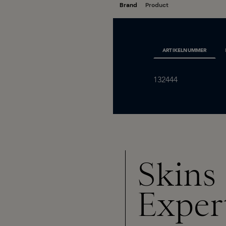
ARTIKELNUMMER
132444
Skins
Exper