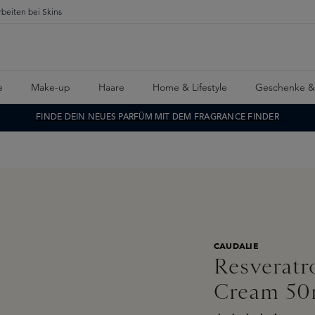
rbeiten bei Skins
e
Make-up
Haare
Home & Lifestyle
Geschenke &
FINDE DEIN NEUES PARFÜM MIT DEM FRAGRANCE FINDER
CAUDALIE
Resveratr
Cream 50