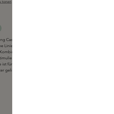
w tonen
ewertung von 4.6 von 5 Sternen
rming Cashmere Cream von Caudalie ist eine
e Linien glättet und die Haut strafft und zum
 Kombination der Inhaltsstoffe sorgt für einen
Anti-
imuliert die Produktion von drei Arten von
 ist für alle Hauttypen geeignet und wird in einem
er geliefert.