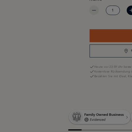
PRODUKT ANZAHL: GIB 
Heute vor 23:59 Uhr bestel
Kostenlose Rücksendung i
Bezahlen Sie mit iDeal, K