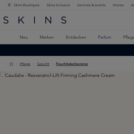
Skins Boutiques
Skins Inclusive
Services & events
Stories
A
ATION SPRINGEN
INGEN
PTINHALT SPRINGEN
Neu
Marken
Entdecken
Parfum
Pfleg
Pflege
Gesicht
Feuchtigkeitscreme
Skip image gallery