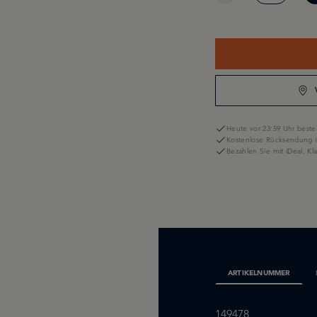
Heute vor 23:59 Uhr bestel
Kostenlose Rücksendung i
Bezahlen Sie mit iDeal, K
ARTIKELNUMMER
149478