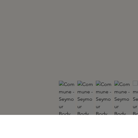
COMMUNE
Seymour Body Cream & Pump 750ml