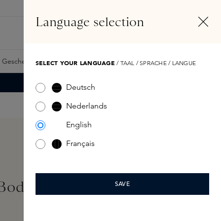
DE
Konto
Language selection
Suchen
Fragrance Finder
 Geschenkkarte
Samples
Skins Exclusives
Skins Boxen
SELECT YOUR LANGUAGE
/ TAAL / SPRACHE / LANGUE
Deutsch
Nederlands
English
Français
Body Cream & Pump
SAVE