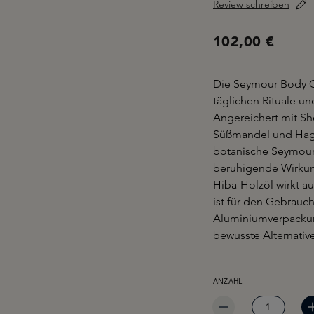
Review schreiben
102,00 €
Die Seymour Body 
täglichen Rituale un
Angereichert mit Sh
Süßmandel und Hageb
botanische Seymour-
beruhigende Wirkung
Hiba-Holzöl wirkt a
ist für den Gebrauc
Aluminiumverpackun
bewusste Alternativ
PRODUKT ANZAHL: GIB 
ANZAHL