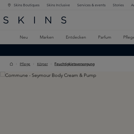
Skins Boutiques
Skins Inclusive
Services & events
Stories
A
ATION SPRINGEN
INGEN
PTINHALT SPRINGEN
Neu
Marken
Entdecken
Parfum
Pfleg
Pflege
Körper
Feuchtigkietsversorgung
Skip image gallery