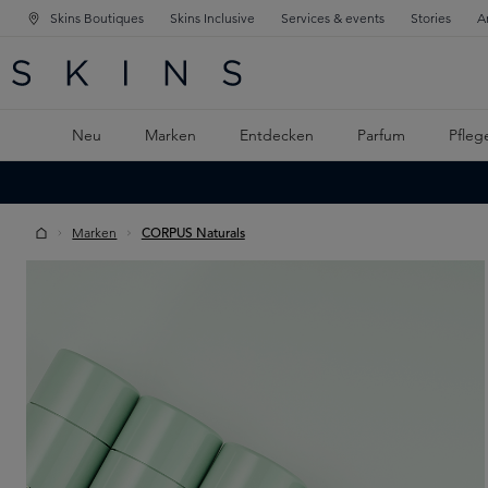
Skins Boutiques
Skins Inclusive
Services & events
Stories
A
ATION SPRINGEN
INGEN
PTINHALT SPRINGEN
Neu
Marken
Entdecken
Parfum
Pfleg
Marken
CORPUS Naturals