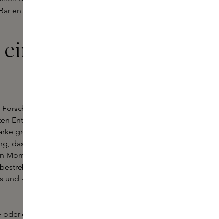
ar entfernt Unreinheiten, ohne die
 ein Wellness-
d Forschung verschrieben. Das
ten Entwicklungen im Bereich der
rke großen Wert auf ein
g, dass es bei der Hautpflege nicht
en Moment der Selbstpflege und
bestrebt, Produkte zu entwickeln,
ses und angenehmes Erlebnis bei der
oder ein spezielles Produkt für Ihre