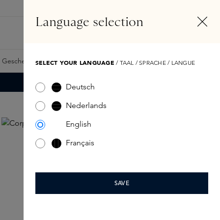
DE
Konto
Language selection
Suchen
Fragrance Finder
 Geschenkkarte
Samples
Skins Exclusives
Skins Boxen
SELECT YOUR LANGUAGE
/ TAAL / SPRACHE / LANGUE
Deutsch
Nederlands
English
Français
SAVE