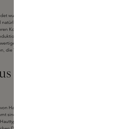
ündet wurde, um hochwertige und
atürliche als auch wissenschaftlich
deren Kosmetikmarken unterscheidet,
roduktion. Das Unternehmen setzt
wertiger Inhaltsstoffe ein und
n, die Verwendung von Plastik in
us Naturals
 von Hautpflegeprodukten, die auf
mmt sind. Das
Deodorant
der Marke
 Hauttypen geeignet. Verwenden Sie
ichen Dusche einen kleinen