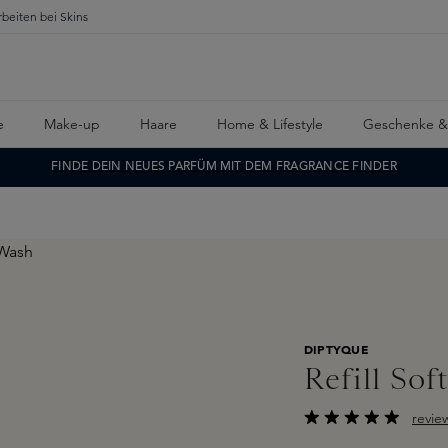
rbeiten bei Skins
e
Make-up
Haare
Home & Lifestyle
Geschenke &
FINDE DEIN NEUES PARFÜM MIT DEM FRAGRANCE FINDER
DIPTYQUE
Refill So
revie
Durchschnittliche B