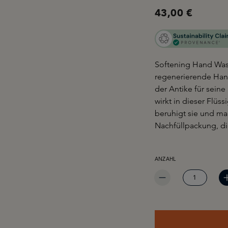
43,00 €
Softening Hand Was
regenerierende Hand
der Antike für sein
wirkt in dieser Flüs
beruhigt sie und ma
Nachfüllpackung, di
PRODUKT ANZAHL: GIB 
ANZAHL