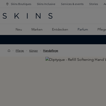
Skins Boutiques
Skins Inclusive
Services & events
Stories
A
ATION SPRINGEN
INGEN
PTINHALT SPRINGEN
Neu
Marken
Entdecken
Parfum
Pfleg
Pflege
Körper
Handpflege
Skip image gallery