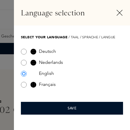
DE
Konto
Language selection
Suchen
Fragrance Finder
 Geschenkkarte
Samples
Skins Exclusives
Skins Boxen
SELECT YOUR LANGUAGE
/ TAAL / SPRACHE / LANGUE
Deutsch
Nederlands
English
Français
S
02 Cased Travel Spray
SAVE