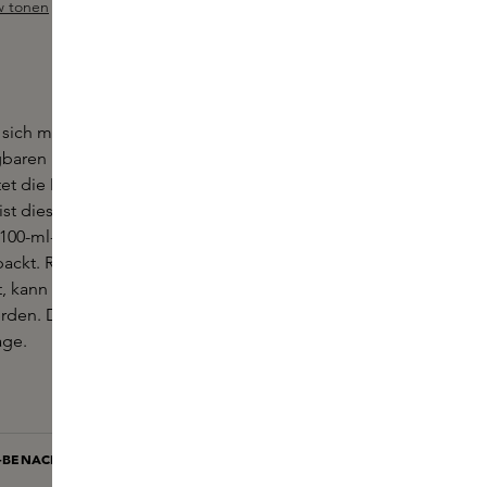
w tonen
ewertung von 3 von 5 Sternen
sich mehr Escentric - oder eigentlich weniger:
gbaren Flakon, um ihren Lieblingsduft mit sich zu
tet die Marke diese 30-ml-Flakons an. Ganz im Sinne
 ist dieses Format auch ein Design-Statement - eine
100-ml-Standardfläschchens ist in einer eloxierten
ckt. Refill sind erhältlich. Dust Eau de Parfum ist
, kann also nicht als Eau de Parfum oder Eau de
werden. Der hohe Anteil an Duftstoffen sorgt für eine
age.
L-BENACHRICHTIGUNG BEI VERFÜGBARKEIT