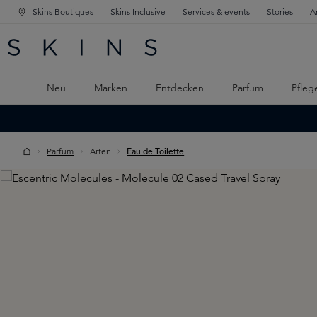
Skins Boutiques
Skins Inclusive
Services & events
Stories
A
ATION SPRINGEN
INGEN
PTINHALT SPRINGEN
Neu
Marken
Entdecken
Parfum
Pfleg
Parfum
Arten
Eau de Toilette
Skip image gallery