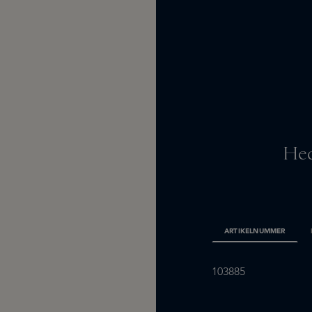
Hed
ARTIKELNUMMER
103885