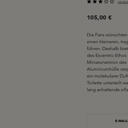
revie
Durchschnittliche B
105,00 €
Die Fans wünschten 
einen kleineren, tra
führen. Deshalb bie
des Escentric-Ethos
Miniaturversion des 
Aluminiumhülle verpa
ein molekularer Duft
Toilette unterteilt 
lang anhaltende sill
E-MAI