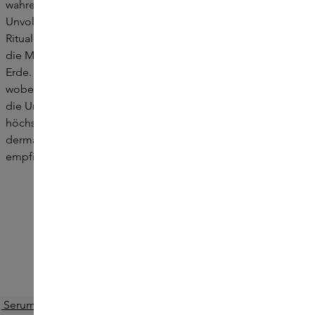
wahre Schönheit in der Einfachheit und der Akzeptanz von
Unvollkommenheit liegt. Inspiriert von minimalistischen
Ritualen aus der koreanischen Tradition, konzentriert sich
die Marke auf reine, effektive skincare - sanft zu Haut und
Erde. Das Ethos von Hyeja umfasst Liebe und Sanftheit,
wobei Inklusivität und echte Lösungen für die Haut und
die Umwelt im Vordergrund stehen. Die Produkte sind von
höchster Qualität, getestet und formuliert von
dermatologischen Experten in Korea - geeignet für die
empfindlichsten Hauttypen.