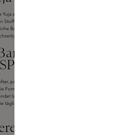
wie Yuja aus Goheung, Herzblatt vom
n Stoffe werden sorgfältig mit
che Barriere respektieren. Die
hzeitig ihre starke Wirkung.
s Bamboo
 SPF 50
nfter, parfümfreier Sonnenschutz mit
ie Formel mit Bambuswasser,
ndet lang anhaltende Feuchtigkeit
 die tägliche Anwendung und alle
ere Skins