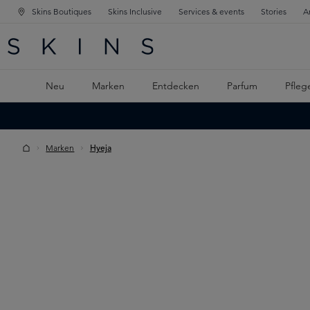
Skins Boutiques
Skins Inclusive
Services & events
Stories
A
ATION SPRINGEN
INGEN
PTINHALT SPRINGEN
Neu
Marken
Entdecken
Parfum
Pfleg
Marken
Hyeja