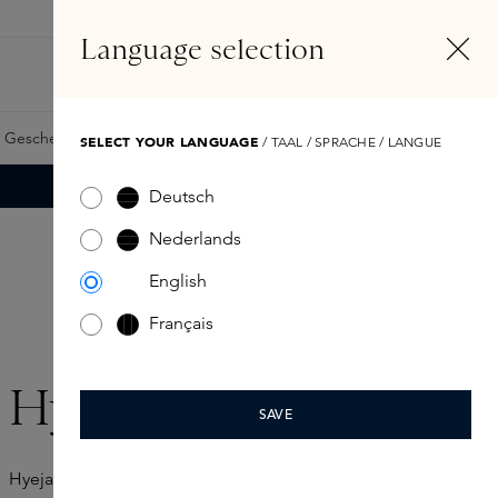
DE
Konto
Language selection
Suchen
Fragrance Finder
 Geschenkkarte
Samples
Skins Exclusives
Skins Boxen
SELECT YOUR LANGUAGE
/ TAAL / SPRACHE / LANGUE
Deutsch
Nederlands
English
Français
Hyeja
SAVE
Hyeja wurde aus der Überzeugung heraus geboren, dass