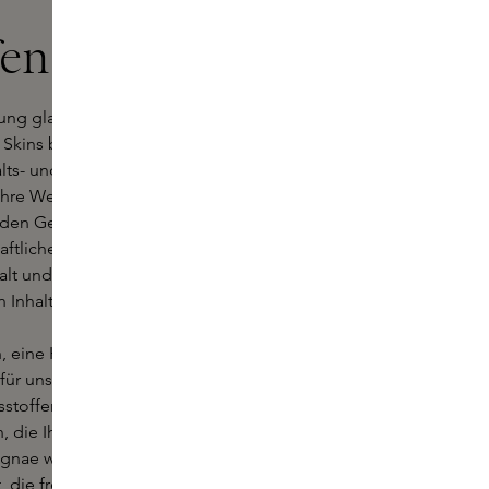
fen
rung glauben, um die Welten um Sie
 Skins boutiques ein und lassen Sie
lts- und Körperpflegeprodukten
 Ihre Welt im Mittelpunkt, und unsere
 den Geschichten hinter den
aftlichen Gründern aus der ganzen
alt und Sachverstand ausgewählt,
Inhaltsstoffen und Innovation liegt.
n, eine Hautpflegemarke auf
t für unseren Planeten, die Menschen
tsstoffen der Azoren in Portugal
n, die Ihre Haut zum Strahlen
Ignae werden in einer
, die frei von Umweltverschmutzung