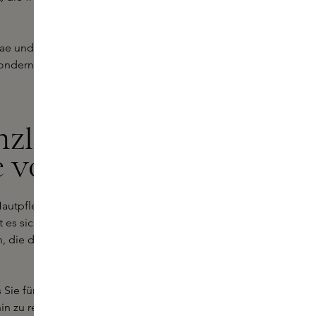
nae und entdecken Sie eine neue
 sondern auch für unseren schönen
nzliche
 von Ignae
n Hautpflegeprodukten von Ignae
hat es sich zur Aufgabe gemacht,
, die die Natur und Ihr
 Sie für eine strahlende Haut
 zu revitalisierenden Seren bietet