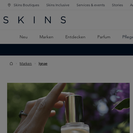
Skins Boutiques
Skins Inclusive
Services & events
Stories
A
ATION SPRINGEN
INGEN
PTINHALT SPRINGEN
Neu
Marken
Entdecken
Parfum
Pfleg
Marken
Ignae