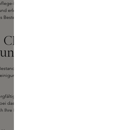
pflege-Routine.
 und erleben Sie mit Ignae den Luxus
s Beste, und genau das bietet Ignae.
Cleanser: für
rung der Haut
Bestandteil Ihrer täglichen
einigung wurde speziell für die
sorgfältig ausgewählten Enzymen
bei das natürliche Gleichgewicht
 Ihre Haut frisch, hydratisiert und