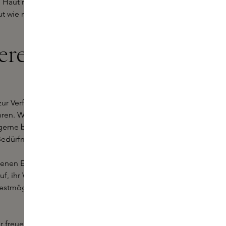
n Haut mit dem Ignae Daily Enzyme
t wie nie zuvor.
ere Skins
zur Verfügung, um Sie durch die
ren. Wir wissen, dass Ihre Haut
 gerne bei der Auswahl der Ignae-
Bedürfnissen passen.
 denen Erfahrung und Schönheit
, ihr Wissen und ihre Leidenschaft
 bestmöglichen Ergebnisse erzielen
r freuen uns darauf, Sie in unseren