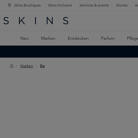
Skins Boutiques
Skins Inclusive
Services & events
Stories
A
ATION SPRINGEN
INGEN
PTINHALT SPRINGEN
Neu
Marken
Entdecken
Parfum
Pfleg
Marken
Ilia