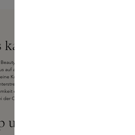
s kaufen
 Beauty, die seit 2011 Hautpflege
 auf aktive Inhaltsstoffe, bewusste
ine Kollektion, die nicht nur Ihre
nterstreicht. Alle Produkte werden
mkeit entwickelt, sodass Sie eine
 der Qualität einzugehen.
up und