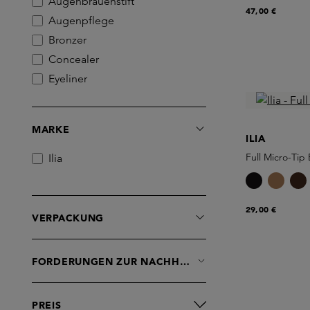
Augenbrauenstift
47,00 €
Augenpflege
Bronzer
Concealer
Eyeliner
Feuchtigkeitsspender
Foundation
MARKE
Gesichtsreiniger
ILIA
Gesichtsspray
Full Micro-Tip
Ilia
Getönte Feuchtigkeitscremes
Highlighter
29,00 €
Lidschatten
VERPACKUNG
Lipgloss
Lippenbalsam
FORDERUNGEN ZUR NACHHALTIGKEIT
Lippenstift
Lippenstift
PREIS