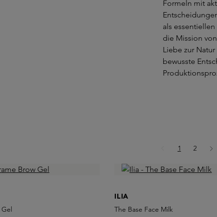
Formeln mit akt
Entscheidungen
als essentielle
die Mission von
Liebe zur Natur 
bewusste Entsc
Produktionspro
Seite
Seite
1
2
ILIA
 Gel
The Base Face Milk