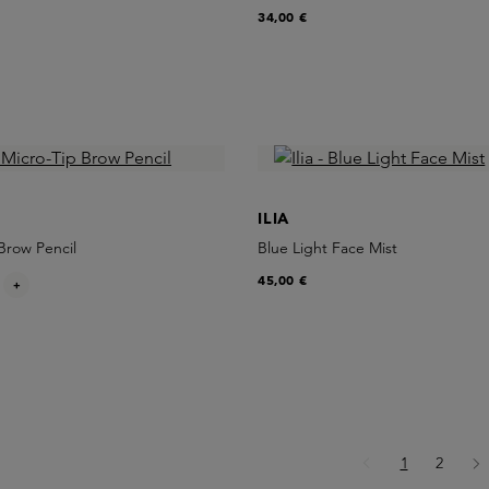
34,00 €
ILIA
 Brow Pencil
Blue Light Face Mist
45,00 €
+
Seite
Seite
1
2