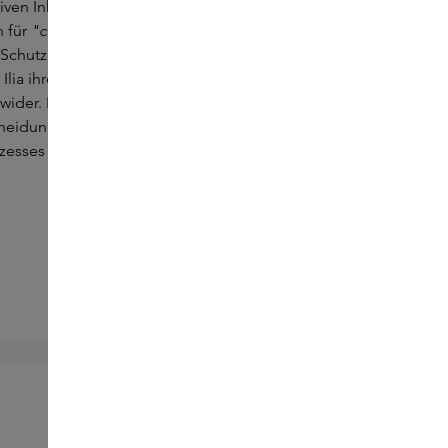
iven Inhaltsstoffen, bewussten
 für
"clean beauty
" und einem Fokus auf SPF
n Schutz. Gegründet von Sasha Plavsic, spiegelt
 Ilia ihren Hintergrund im Design und ihre
wider. Ilia setzt sich für Nachhaltigkeit und
heidungen in jedem Schritt des
zesses ein.
ILIA
Clean Line Gel Liner