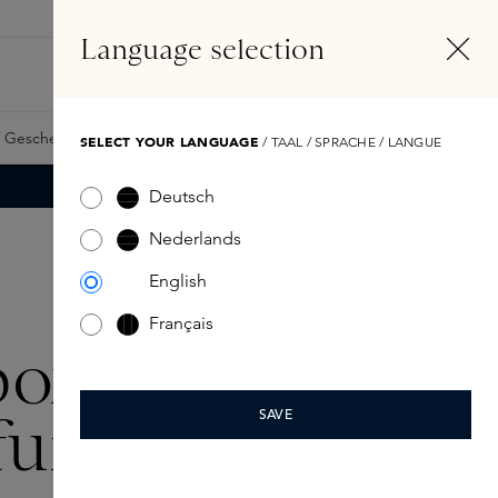
DE
Konto
Language selection
Suchen
Fragrance Finder
 Geschenkkarte
Samples
Skins Exclusives
Skins Boxen
SELECT YOUR LANGUAGE
/ TAAL / SPRACHE / LANGUE
Deutsch
Nederlands
English
Français
box
fumes
SAVE