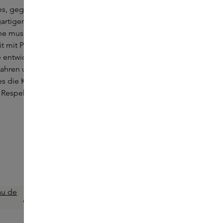
, gegründet in Italien, vereint Musik und
gartigen Duftkreationen. Jedes Parfüm ist eine
e musikalische Highlights und Künstler, die in
t mit Parfümeuren wie Dominique Ropion
 entwickelt wurden. Dank nachhaltiger
ahren und wertvoller Inhaltsstoffe erweckt
s die Kraft von Erinnerungen und Emotionen
 Respekt für Mensch und Natur.
JUSBOX