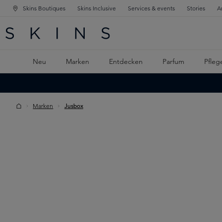
Skins Boutiques
Skins Inclusive
Services & events
Stories
A
ATION SPRINGEN
INGEN
PTINHALT SPRINGEN
Neu
Marken
Entdecken
Parfum
Pfleg
Marken
Jusbox