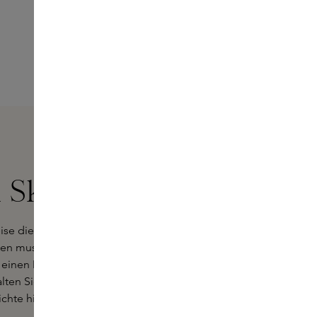
Sample hinzufügen
 Skins kaufen
ise die Welten der Musik und des
en musikalischen Meilenstein ist.
 einen Duft suchen, der perfekt zu
halten Sie eine persönliche Beratung
chte hinter jedem Duft erläutern.