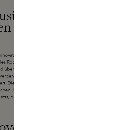
usik und
en
innovativen Ansatz, bei dem Musik
ft des Rock bis zu den Emotionen des
d übersetzt die Energie eines
e werden in Zusammenarbeit mit
ert. Die außergewöhnlichen
chen Jusbox Perfumes zu einer
setzt, die einen bleibenden Eindruck
covery Kit von