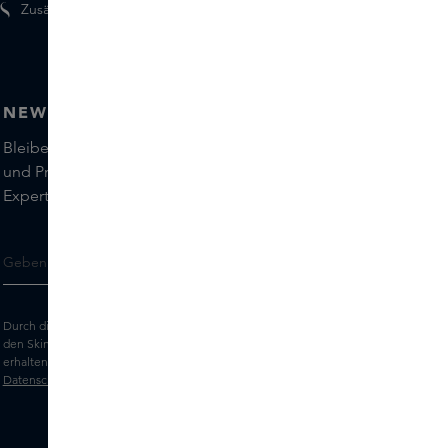
Zusätzliche Geschenke für Mitglieder
NEWSLETTER
Bleiben Sie auf dem Laufenden über die neuesten Marken
und Produkte und holen Sie sich Tipps von unseren Skins
Experts.
Durch die Eingabe Ihrer E-Mail-Adresse erklären Sie sich damit einverstanden,
den Skins-Newsletter und personalisierte Marketingnachrichten per E-Mail zu
erhalten. Sehen Sie sich unsere
Allgemeinen Geschäftsbedingungen
und
Datenschutz
erklärung an.