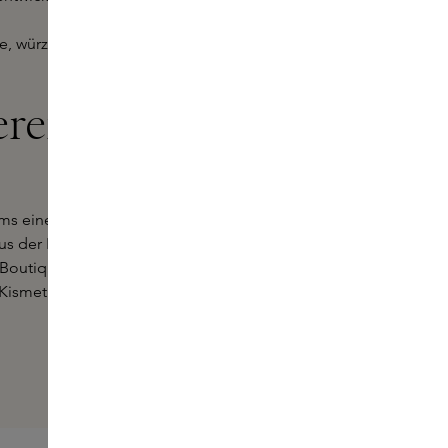
ige, würzige und rauchige Noten zu
eren Skins
ums eine persönliche Erfahrung ist.
s der Kismet Olfactif-Kollektion zu
r Boutiquen oder erkunden Sie die
Kismet Olfactive.