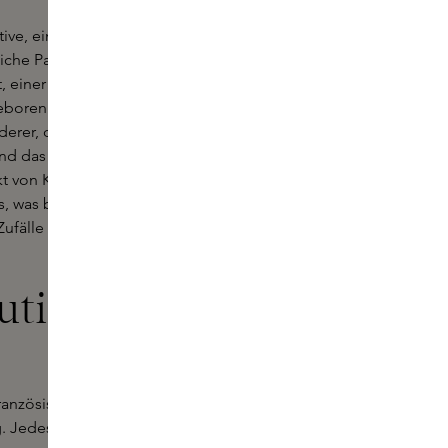
ctive, einem unabhängigen Parfum-
nliche Parfümhaus wurde von der
ner Visionärin mit einer tief
Geboren und aufgewachsen in
nderer, die nach der Revolution von
nd das Schicksal, das ihre Familie
t von Kismet Olfactive - abgeleitet
, was bestimmt ist" bedeutet. Mit
ufälle des Lebens in tragbare,
utige Parfums
französischen Parfümerie mit
 Jedes Parfüm wird in kleinen