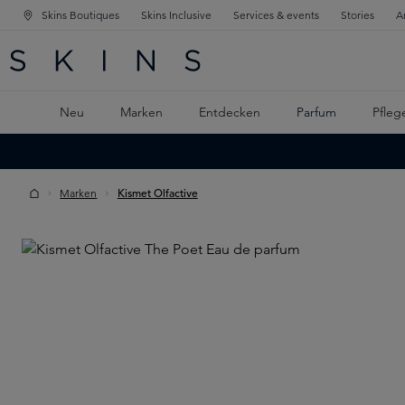
Skins Boutiques
Skins Inclusive
Services & events
Stories
A
ATION SPRINGEN
INGEN
PTINHALT SPRINGEN
Neu
Marken
Entdecken
Parfum
Pfleg
Marken
Kismet Olfactive