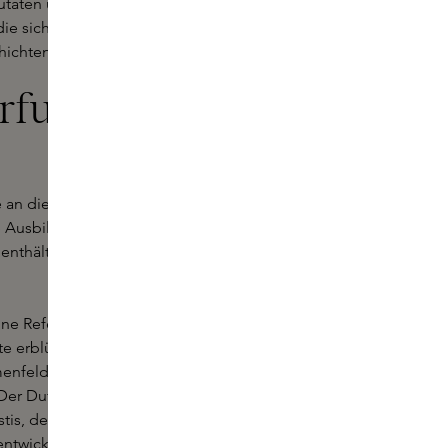
taten und viel Liebe zum Detail.
die sich sowohl kühn als auch intim
ichten erzählen.
arfum von
 an die französische Parfümstadt
e Ausbildung zur Parfümeurin
 enthält 14 sorgfältig ausgewählte
ine Referenz an die Gerbereien, die
ote erblühen Rose de Mai und
nfelder, die die Stadt im 18.
er Duft nimmt eine unerwartete
stis, dem würzigen Aperitif, zu dem
entwickelte.