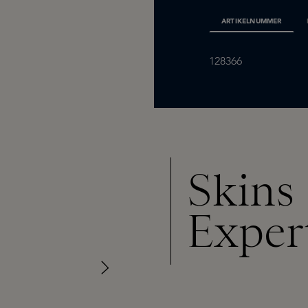
ARTIKELNUMMER
128366
Skins
Exper