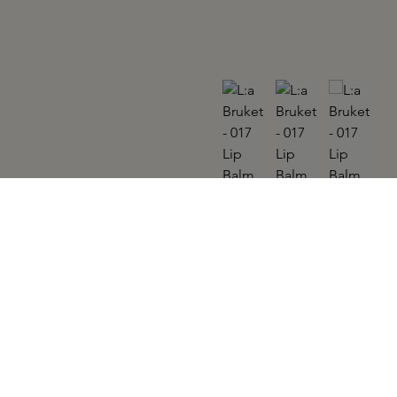
L:A BRUKET
017 Lip Balm Almond/Coconut 14gr