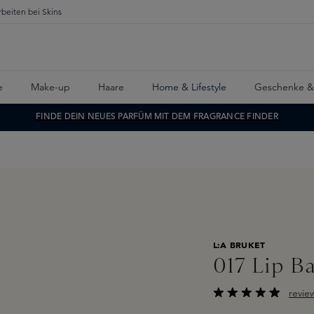
rbeiten bei Skins
e
Make-up
Haare
Home & Lifestyle
Geschenke &
FINDE DEIN NEUES PARFÜM MIT DEM FRAGRANCE FINDER
L:A BRUKET
017 Lip B
revie
Durchschnittliche B