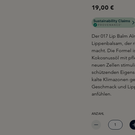
19,00 €
Der 017 Lip Balm Al
Lippenbalsam, der r
macht. Die Formel i
Kokosnussöl mit pfl
neuen Zellen stimul
schützenden Eigensc
kalte Klimazonen g
Geschmack und Lipp
anfühlen.
PRODUKT ANZAHL: GIB 
ANZAHL