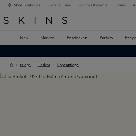
Skins Boutiques
Skins Inclusive
Services & events
Stories
A
ATION SPRINGEN
INGEN
PTINHALT SPRINGEN
Neu
Marken
Entdecken
Parfum
Pfleg
Pflege
Gesicht
Lippenpflege
Skip image gallery