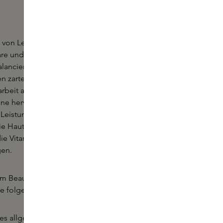
von Le Prunier ist ein multisensorischer Genuss für
e und Körper. Dieses köstliche Öl hilft, die Haut
alancieren und zu regenerieren, während es die
nen zarten, jugendlichen Schimmer bewahrt. Dieses
darbeit aus nachhaltig gewonnenen Pflaumen
 eine hervorragende Quelle für nährende Vitamine
. Leistungsstarke Polyphenole und Omega-
ie Haut vor schädlichen freien Radikalen zu
ie Vitamine A und E die Haut heilen und mit
gen.
 Beauty Oil in Ihre tägliche Hautpflegeroutine auf
e folgenden klinisch nachgewiesenen Ergebnisse:
es allgemeinen Erscheinungsbildes, der Textur und