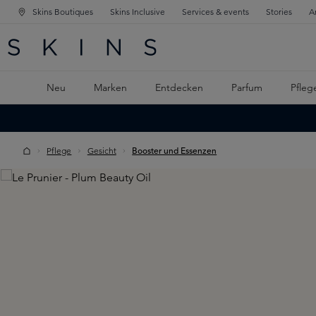
Skins Boutiques
Skins Inclusive
Services & events
Stories
A
ATION SPRINGEN
INGEN
PTINHALT SPRINGEN
Neu
Marken
Entdecken
Parfum
Pfleg
Pflege
Gesicht
Booster und Essenzen
Skip image gallery