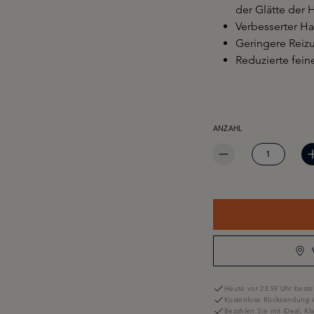
der Glätte der 
Verbesserter H
Geringere Reiz
Reduzierte fein
PRODUKT ANZAHL: GIB 
ANZAHL
Heute vor 23:59 Uhr bestel
Kostenlose Rücksendung i
Bezahlen Sie mit iDeal, K