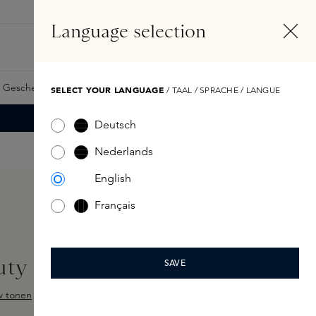
DE
Konto
Language selection
Suchen
Fragrance Finder
 Geschenkkarte
Samples
Skins Exclusives
Skins Boxen
SELECT YOUR LANGUAGE
/ TAAL / SPRACHE / LANGUE
Deutsch
Nederlands
English
Français
ty Oil 30ml
SAVE
w tonen
ewertung von 5 von 5 Sternen