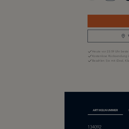
Heute vor 23:59 Uhr bestel
Kostenlose Rücksendung i
Bezahlen Sie mit iDeal, K
ARTIKELNUMMER
134092