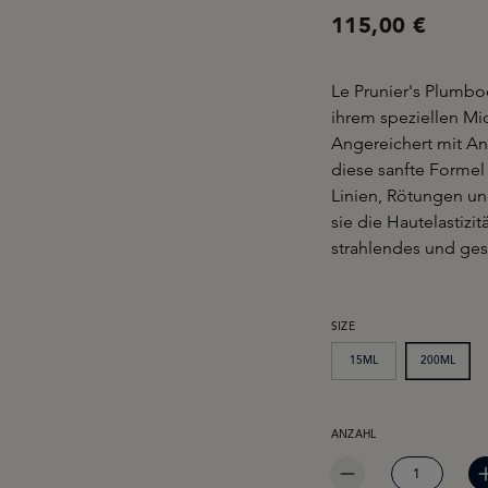
115,00 €
Le Prunier's Plumbo
ihrem speziellen Mi
Angereichert mit An
diese sanfte Formel 
Linien, Rötungen un
sie die Hautelastizi
strahlendes und ges
AUSWÄHLEN
SIZE
15ML
200ML
PRODUKT ANZAHL: GIB 
ANZAHL