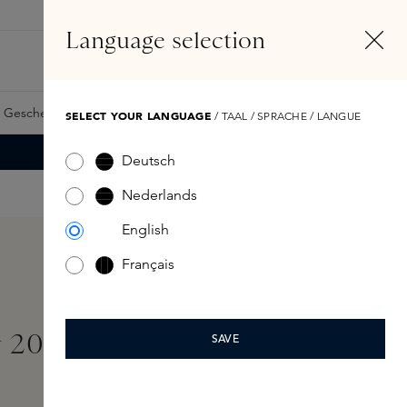
DE
Konto
Language selection
Suchen
Fragrance Finder
 Geschenkkarte
Samples
Skins Exclusives
Skins Boxen
SELECT YOUR LANGUAGE
/ TAAL / SPRACHE / LANGUE
Deutsch
Nederlands
English
Français
 200ml
SAVE