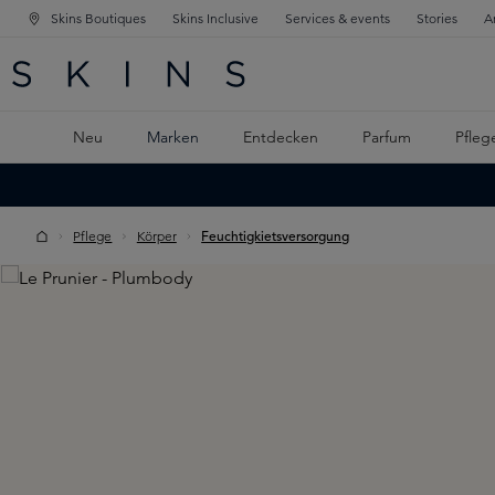
Skins Boutiques
Skins Inclusive
Services & events
Stories
A
ATION SPRINGEN
INGEN
PTINHALT SPRINGEN
Neu
Marken
Entdecken
Parfum
Pfleg
Pflege
Körper
Feuchtigkietsversorgung
Skip image gallery