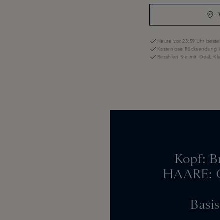
Heute vor 23:59 Uhr bestel
Kostenlose Rücksendung i
Bezahlen Sie mit iDeal, K
Kopf: B
HAARE: Ge
Basi