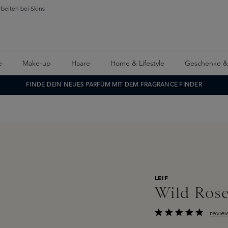
rbeiten bei Skins
e
Make-up
Haare
Home & Lifestyle
Geschenke &
FINDE DEIN NEUES PARFÜM MIT DEM FRAGRANCE FINDER
LEIF
Wild Rose
revie
Durchschnittliche B