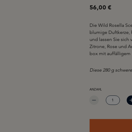
56,00 €
Die Wild Rosella Sc
blumige Duftkerze, 
und lassen Sie sich 
Zitrone, Rose und A
box mit auffälligem
Diese 280 g schwere
PRODUKT ANZAHL: GIB 
ANZAHL