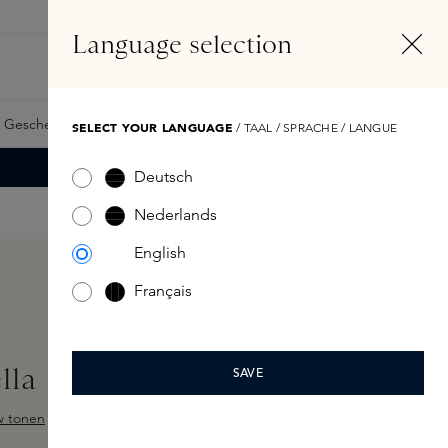
DE
Konto
Language selection
Suchen
Fragrance Finder
 Geschenkkarte
Samples
Skins Exclusives
Skins Boxen
SELECT YOUR LANGUAGE
/ TAAL / SPRACHE / LANGUE
Deutsch
Nederlands
English
Français
lla Scented Candle 280gr
SAVE
w tonen
ewertung von 5 von 5 Sternen