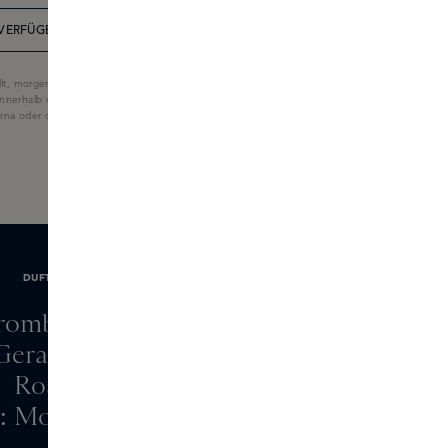
VERFÜGBARKEIT IN DER BOUTIQUE
lt, morgen geliefert
nnerhalb von 60 Tagen
larna oder der Skins-Geschenkkarte.
DUFTNOTEN
rombeere, Zitrone
ranie, Rose, wilde
Rosella
s: Moos, Amber