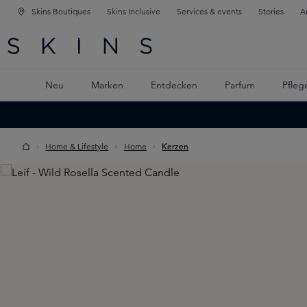
Skins Boutiques
Skins Inclusive
Services & events
Stories
A
ATION SPRINGEN
INGEN
PTINHALT SPRINGEN
Neu
Marken
Entdecken
Parfum
Pfleg
Home & Lifestyle
Home
Kerzen
Skip image gallery