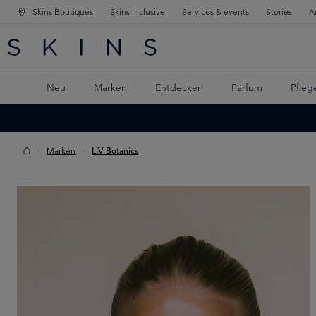
Skins Boutiques
Skins Inclusive
Services & events
Stories
A
ATION SPRINGEN
INGEN
PTINHALT SPRINGEN
Neu
Marken
Entdecken
Parfum
Pfleg
Marken
LIV Botanics