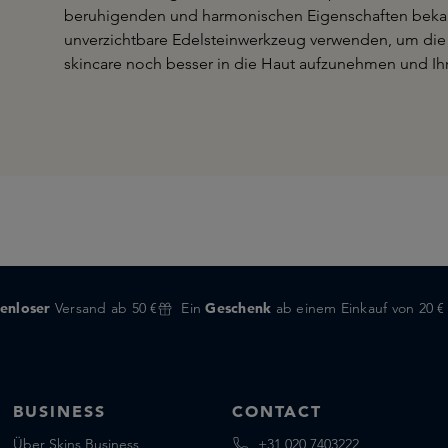
beruhigenden und harmonischen Eigenschaften bekann
unverzichtbare Edelsteinwerkzeug verwenden, um die
skincare noch besser in die Haut aufzunehmen und Ih
enloser
Versand ab 50 €
Ein
Geschenk
ab einem Einkauf von 20 €
BUSINESS
CONTACT
Über Skins Business
+31 020 7403222