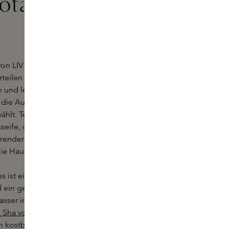
otanics bei
on LIV Botanics in unserer
teilen einer natürlichen,
 und leisten Sie gleichzeitig einen
 die Auswahl zu erleichtern, haben
ählt. Testen Sie zum Beispiel
The
eife, die die Haut sanft reinigt. Eine
render Sheabutter und
ie Haut synergetisch.
es ist ein natürlicher oil-to-milk
d ein gepflegtes Gefühl hinterlässt -
Wasser in Berührung kommt,
 Sha von LIV Botanics
ist ein
kostbaren Edelstein, der für seine