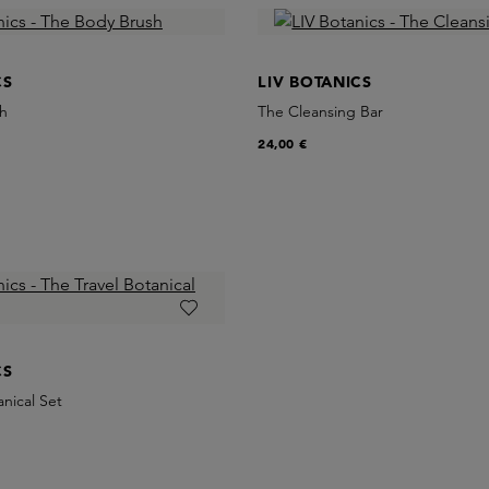
CS
LIV BOTANICS
h
The Cleansing Bar
24,00 €
CS
anical Set