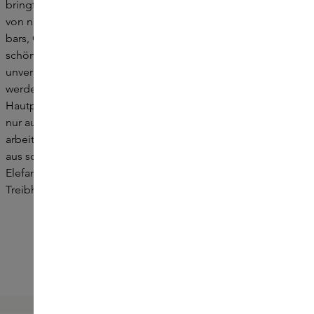
bringt das Beste aus der Natur direkt zu Ihrer Haut in Form
von nachhaltigen, veganen Produkten wie cleansers, facial
bars, Gesichtsölen und passenden beauty tools. Strahlend
schöne Haut wird angestrebt, indem nur die besten
unverarbeiteten und natürlichen Inhaltsstoffe verwendet
werden, ohne schädliche Inhaltsstoffe. Die preisgekrönte
Hautpflege von LIV Botanics konzentriert sich aber nicht
nur auf Sie, sondern auch auf die Welt um Sie herum. So
arbeitet die Marke beispielsweise mit Papierverpackungen
aus schnell wachsendem, bodenregenerierendem
Elefantengras, das pro Hektar mehr als viermal so viele
Treibhausgase einfängt wie ein Wald voller Bäume.