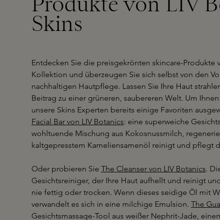
Produkte von LIV B
Skins
Entdecken Sie die preisgekrönten skincare-Produkte v
Kollektion und überzeugen Sie sich selbst von den Vor
nachhaltigen Hautpflege. Lassen Sie Ihre Haut strahlen
Beitrag zu einer grüneren, saubereren Welt. Um Ihnen
unsere Skins Experten bereits einige Favoriten ausgew
Facial Bar von LIV Botanics
: eine superweiche Gesichtss
wohltuende Mischung aus Kokosnussmilch, regenerie
kaltgepresstem Kameliensamenöl reinigt und pflegt d
Oder probieren Sie
The Cleanser von LIV Botanics
. Di
Gesichtsreiniger, der Ihre Haut aufhellt und reinigt un
nie fettig oder trocken. Wenn dieses seidige Öl mit 
verwandelt es sich in eine milchige Emulsion.
The Gua
Gesichtsmassage-Tool aus weißer Nephrit-Jade, einem 