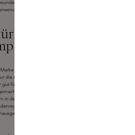
gesunde Haut sorgt, indem nur die
verwendet werden, die frei von
türliche
mpromisse
e Marke hat sich der Herstellung
r die reinsten und natürlichsten
 gut für Ihre Haut, sondern auch für
 gemacht, die Welt um uns herum zu
rem in der Verwendung von
odenregenerierendem Elefantengras
hausgase einfängt als ein