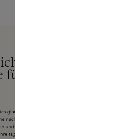
iche,
 für
ics glaubt an die Bedeutung eines
he nachhaltiger, veganer Produkte,
ölen und passenden Beauty-Tools
 Ihre tägliche Hautpflegeroutine.