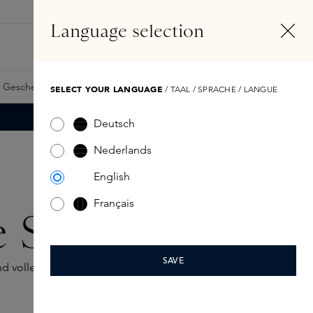
DE
Konto
Language selection
Suchen
Fragrance Finder
 Geschenkkarte
Samples
Skins Exclusives
Skins Boxen
SELECT YOUR LANGUAGE
/ TAAL / SPRACHE / LANGUE
Deutsch
Nederlands
English
Français
 Soir
SAVE
voller Geheimnisse inspiriert ist.