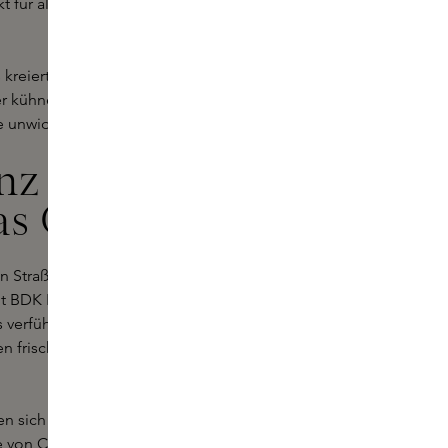
t für alle, die einen Duft mit mehr
reiert, die für ihre Vorliebe für
r kühne und unwiderstehliche Duft
e unwiderstehliche Signature.
nz von Paris
s Ce Soir
gen Straßen von Paris, umgeben von
it BDK Parfums Pas Ce Soir werden
 verführerischen Duftes auf Ihren
en frischen Akzenten von schwarzem
ten sich die blumigen und fruchtigen
e von Cashmeran, Patchouli und