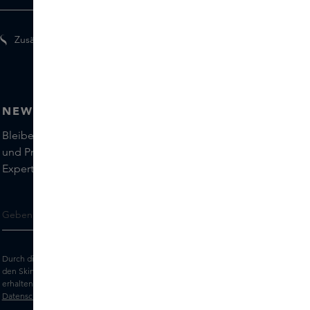
Zusätzliche Geschenke für Mitglieder
NEWSLETTER
Bleiben Sie auf dem Laufenden über die neuesten Marken
und Produkte und holen Sie sich Tipps von unseren Skins
Experts.
Durch die Eingabe Ihrer E-Mail-Adresse erklären Sie sich damit einverstanden,
den Skins-Newsletter und personalisierte Marketingnachrichten per E-Mail zu
erhalten. Sehen Sie sich unsere
Allgemeinen Geschäftsbedingungen
und
Datenschutz
erklärung an.