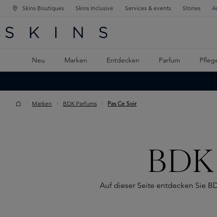
Skins Boutiques
Skins Inclusive
Services & events
Stories
A
ATION SPRINGEN
INGEN
PTINHALT SPRINGEN
Neu
Marken
Entdecken
Parfum
Pfleg
Marken
BDK Parfums
Pas Ce Soir
BDK 
Auf dieser Seite entdecken Sie B