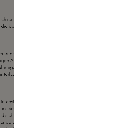
ichkeit und die klaren Kontraste, mit
n die belebten Straßen von Paris, wo
rartiger, blumiger Duft mit einer
gen Akzenten. Der Duft öffnet sich
 blumigen Herzen, während die tiefe,
erlässt. Ideal für alle, die einen
 intensivere Interpretation des
ine stärkere und lang anhaltende
nd sich die Herznote reicher und
achende Wärme, die dem Duft eine