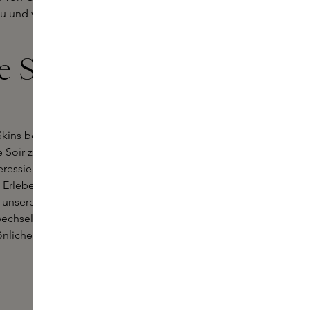
u und verleiht dem Duft einen
 Soir bei
Skins boutiques zur Seite, um Ihnen
Soir zu finden. Egal ob Sie sich für
ressieren, wir bieten Ihnen
. Erleben Sie BDK Parfums Pas Ce
e unseren Online Sample-Service.
wechselbaren Stil von BDK Parfums
nlichen Stil unterstreichen und Ihre