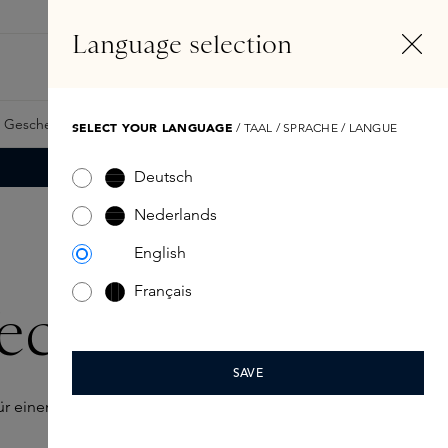
DE
Konto
Language selection
Suchen
Fragrance Finder
 Geschenkkarte
Samples
Skins Exclusives
Skins Boxen
SELECT YOUR LANGUAGE
/ TAAL / SPRACHE / LANGUE
Deutsch
Nederlands
English
Français
ect
SAVE
für einen ebenmäßigen Teint sorgen sollen.