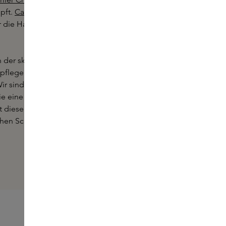
pft.
Caudalie Resveratrol Lift
,
ie Haut strafft und festigt,
der skincare garantiert, dass jedes
pflegen und zu verbessern. Ihre
ir sind bereit, Sie mit der Welt von
ie eine sanfte Umarmung für Ihre
rt dieser außergewöhnlichen Linien
chen Schönheit und Ihres selfcare