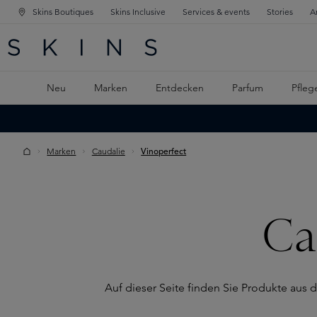
Skins Boutiques
Skins Inclusive
Services & events
Stories
A
ATION SPRINGEN
INGEN
PTINHALT SPRINGEN
Neu
Marken
Entdecken
Parfum
Pfleg
Marken
Caudalie
Vinoperfect
Ca
Auf dieser Seite finden Sie Produkte aus 