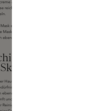
creme auf. Nach der
e reichhaltige Formel wirkt die
eln.
l Mask ein- bis zweimal pro Woche,
 Maske sorgt für ein tiefes Peeling
och ebenmäßiger und strahlender
schiedenen
 Skins
der Haut. Unser Caudalie-Sortiment
edürfnisse. Von Vinoperfect, das für
 ebenmäßigen Teint bekannt ist, bis
sanft und dennoch intensiv reinigt.
 Reinigung der Poren und zur
mier Cru
die schwindende Klarheit