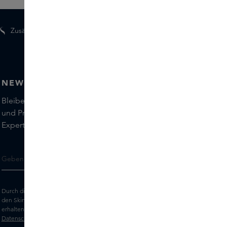
Zusätzliche Geschenke für Mitglieder
NEWSLETTER
Bleiben Sie auf dem Laufenden über die neuesten Marken
und Produkte und holen Sie sich Tipps von unseren Skins
Experts.
Durch die Eingabe Ihrer E-Mail-Adresse erklären Sie sich damit einverstanden,
den Skins-Newsletter und personalisierte Marketingnachrichten per E-Mail zu
erhalten. Sehen Sie sich unsere
Allgemeinen Geschäftsbedingungen
und
Datenschutz
erklärung an.