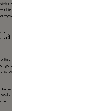
 sich um sonnenbedingte Flecken,
tet Linderung für verschiedene
Hauttypen geeignet, auch für die
Caudalie
ie Ihren Tag mit dem Caudalie
Menge des Serums auf das gereinigte
n und bildet die perfekte Grundlage
ect Tagescreme ab. Diese Creme
ie Wirkung des Serums zu verstärken.
anzen Tag.