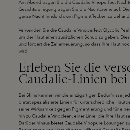
Am Abend tragen Sie die Caudalie Vinoperfect Nacht
Gesichtsreinigung tragen Sie die Nachtcreme auf. Dies
ganze Nacht hindurch, um Pigmentflecken zu behand
Verwenden Sie die Caudalie Vinoperfect Glycolic Pee
um der Haut einen zusätzlichen Schub zu geben. Diese
und fördert die Zellerneuerung, so dass Ihre Haut n
wird.
Erleben Sie die ver
Caudalie-Linien bei
Bei Skins kennen wir die einzigartigen Bedürfnisse je
bietet spezialisierte Linien für unterschiedliche Hautb
seine Wirksamkeit gegen Pigmentierung und für einen
hin zu
Caudalie Vinoclean
, einer Linie, die Ihre Haut 
Darüber hinaus bietet
Caudalie Vinopure
Lösungen zur
Reduzierung von Unreinheiten, während
Caudalie Pre