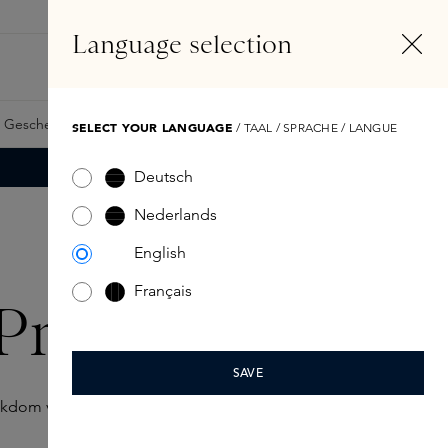
DE
Konto
Language selection
Suchen
Fragrance Finder
 Geschenkkarte
Samples
Skins Exclusives
Skins Boxen
SELECT YOUR LANGUAGE
/ TAAL / SPRACHE / LANGUE
Deutsch
Nederlands
English
Français
 Premiere
SAVE
ijkdom van vanille omarmt.