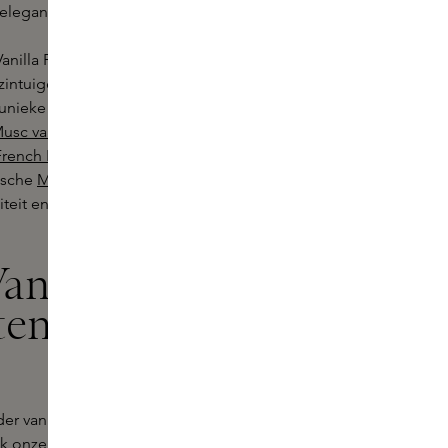
elegantie.
anilla Powder geurlijn van Matiere
 zintuigen op een geheel nieuw
 unieke geuren van Matiere Premiere,
Musc van Matiere Premiere
, met zijn
French Flower
, de diepe en
tische
Matiere Premiere Crystal
teit en creativiteit van het Franse
anilla
en kopen bij
der van Matiere Premiere te
ek onze boutiques voor een