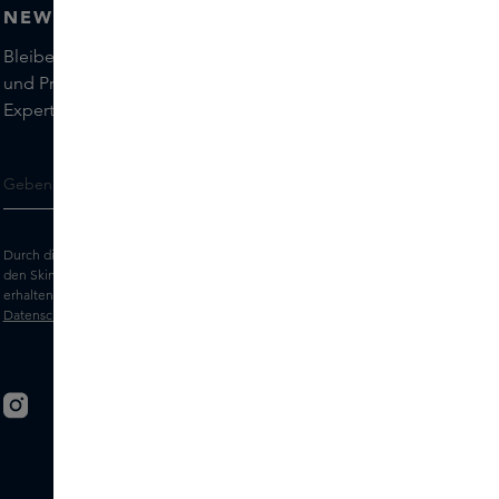
NEWSLETTER
Bleiben Sie auf dem Laufenden über die neuesten Marken
und Produkte und holen Sie sich Tipps von unseren Skins
Experts.
Durch die Eingabe Ihrer E-Mail-Adresse erklären Sie sich damit einverstanden,
den Skins-Newsletter und personalisierte Marketingnachrichten per E-Mail zu
erhalten. Sehen Sie sich unsere
Allgemeinen Geschäftsbedingungen
und
Datenschutz
erklärung an.