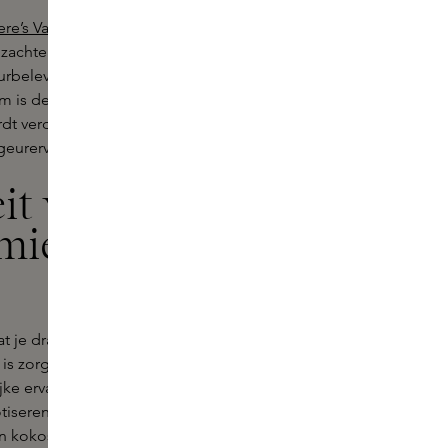
ere’s Vanilla Powder Hand and Body
n zachte geurlaag achter die de hele
urbeleving met enkele sprays van het
um is de kroon op je
rdt verdiept en versterkt, waardoor je
geurervaring.
it van Vanilla
iere bij
at je draagt, maar ook over hoe je je
e is zorgvuldig samengesteld om niet
jke ervaring te bieden die je
tiserende zoetheid van vanille uit
 kokos, creëert deze geurlijn een