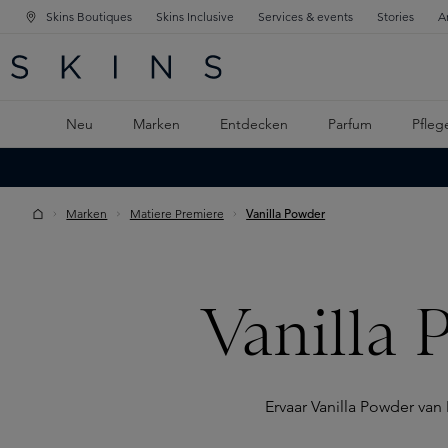
Skins Boutiques
Skins Inclusive
Services & events
Stories
A
ATION SPRINGEN
INGEN
PTINHALT SPRINGEN
Neu
Marken
Entdecken
Parfum
Pfleg
Marken
Matiere Premiere
Vanilla Powder
Vanilla 
Ervaar Vanilla Powder van