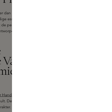
er dan alleen een collectie
dige essentie van vanille op een
de perfectie van rijke verzorging,
ntworpen om je zintuigen te
e
 Vanilla
miere
der Hand and Body Wash
, die je huid
mhult. De subtiele toevoeging van
akter.