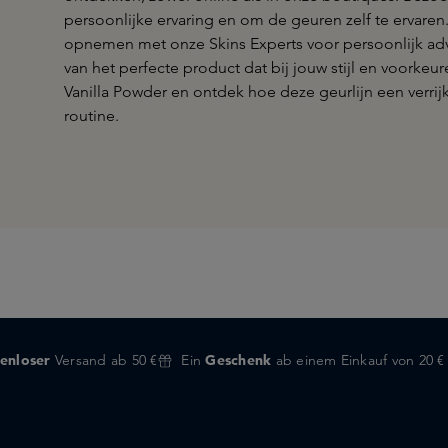
persoonlijke ervaring en om de geuren zelf te ervaren
opnemen met onze Skins Experts voor persoonlijk adv
van het perfecte product dat bij jouw stijl en voorkeur
Vanilla Powder en ontdek hoe deze geurlijn een verrijk
routine.
enloser
Versand ab 50 €
Ein
Geschenk
ab einem Einkauf von 20 €