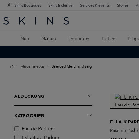
Skins Boutiques
Skins Inclusive
Services & events
Stories
A
ATION SPRINGEN
INGEN
PTINHALT SPRINGEN
Neu
Marken
Entdecken
Parfum
Pfleg
Miscellaneous
Branded Merchandising
ABDECKUNG
KATEGORIEN
ELLA K PAR
Eau de Parfum
Rose de Pushk
Extrait de Parfum