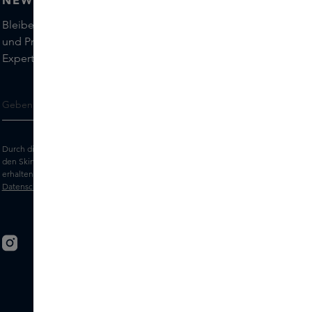
NEWSLETTER
Bleiben Sie auf dem Laufenden über die neuesten Marken
und Produkte und holen Sie sich Tipps von unseren Skins
Experts.
Durch die Eingabe Ihrer E-Mail-Adresse erklären Sie sich damit einverstanden,
den Skins-Newsletter und personalisierte Marketingnachrichten per E-Mail zu
erhalten. Sehen Sie sich unsere
Allgemeinen Geschäftsbedingungen
und
Datenschutz
erklärung an.