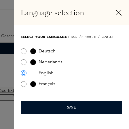
DE
Konto
Language selection
Suchen
Fragrance Finder
 Geschenkkarte
Samples
Skins Exclusives
Skins Boxen
SELECT YOUR LANGUAGE
/ TAAL / SPRACHE / LANGUE
Deutsch
Nederlands
English
Français
NEU
SAVE
WESTMAN ATELIER
Petite Lit Up Highlight Stick Nectar