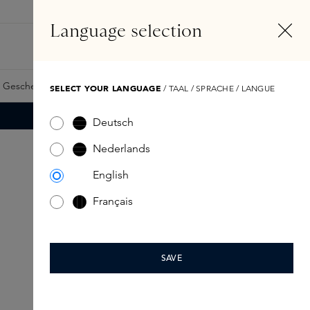
DE
Konto
Language selection
Suchen
Fragrance Finder
 Geschenkkarte
Samples
Skins Exclusives
Skins Boxen
SELECT YOUR LANGUAGE
/ TAAL / SPRACHE / LANGUE
Deutsch
Nederlands
English
Français
SAVE