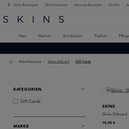
Skins Boutiques
Skins Inclusive
Services & events
Stories
A
ATION SPRINGEN
INGEN
PTINHALT SPRINGEN
Neu
Marken
Entdecken
Parfum
Pfleg
Miscellaneous
Skins Giftcard
Gift Cards
KATEGORIEN
Gift Cards
SKINS
Skins Giftcard
15,00 €
MARKE