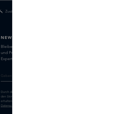
Zusätzliche Geschenke für Mitglieder
NEWSLETTER
Bleiben Sie auf dem Laufenden über die neuesten Marken
und Produkte und holen Sie sich Tipps von unseren Skins
Experts.
Durch die Eingabe Ihrer E-Mail-Adresse erklären Sie sich damit einverstanden,
den Skins-Newsletter und personalisierte Marketingnachrichten per E-Mail zu
erhalten. Sehen Sie sich unsere
Allgemeinen Geschäftsbedingungen
und
Datenschutz
erklärung an.