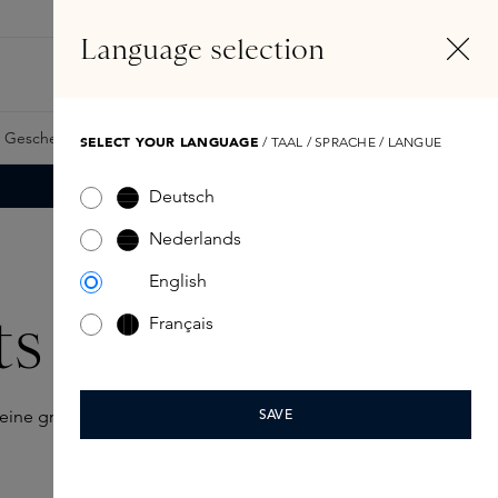
DE
Konto
Language selection
Suchen
Fragrance Finder
 Geschenkkarte
Samples
Skins Exclusives
Skins Boxen
SELECT YOUR LANGUAGE
/ TAAL / SPRACHE / LANGUE
Deutsch
Nederlands
English
ts
Français
eine große Auswahl der raffiniertesten Mini-Parfümsets von
SAVE