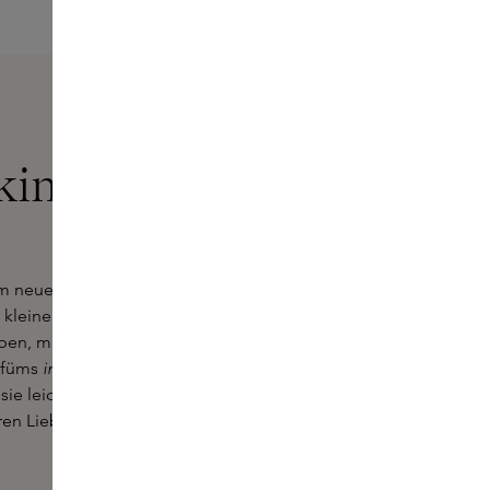
kins Mini-
um neue Parfümkreationen zu
 kleine Fläschchen mit
aben, mit verschiedenen Parfüms zu
arfüms
in Originalgröße
entscheiden.
sie leicht in eine Tasche oder einen
ren Lieblingsduft immer und überall