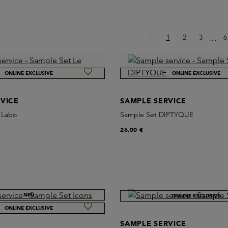
Seite
Seite
Seite
S
1
2
3
Ellips
6
…
ONLINE EXCLUSIVE
ONLINE EXCLUSIVE
VICE
SAMPLE SERVICE
 Labo
Sample Set DIPTYQUE
26,00 €
NEU
ONLINE EXCLUSIVE
ONLINE EXCLUSIVE
SAMPLE SERVICE