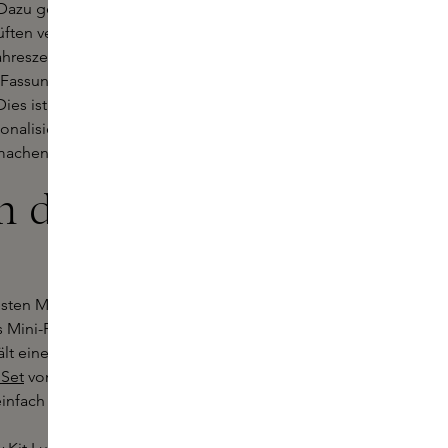
 Dazu gehören Sets mit
üften verschiedener Marken und Sets
ahreszeiten entwickelt wurden. Die
n Fassungsvermögen von 5 ml bis 15
Dies ist auch eine wunderbare
sonalisiertes Geschenk machen
 machen.
n den besten
esten Mini-Parfümsets Ihrer
es Mini-Parfümset von Maison Francis
lt eine Auswahl der acht
 Set
von Maison Francis Kurkdjian ist
 einfach mitnehmen möchten.