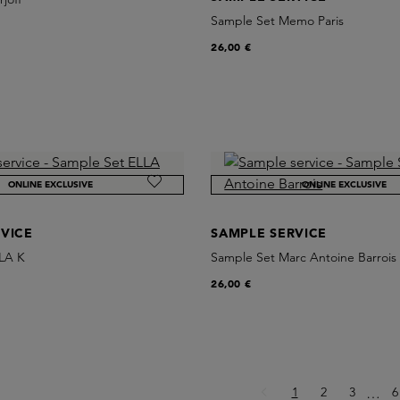
Sample Set Memo Paris
26,00 €
ONLINE EXCLUSIVE
ONLINE EXCLUSIVE
VICE
SAMPLE SERVICE
LA K
Sample Set Marc Antoine Barrois
26,00 €
Seite
Seite
Seite
S
1
2
3
Ellips
6
…