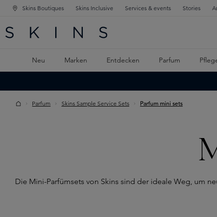
Skins Boutiques
Skins Inclusive
Services & events
Stories
A
ATION SPRINGEN
INGEN
PTINHALT SPRINGEN
Neu
Marken
Entdecken
Parfum
Pfleg
Parfum
Skins Sample Service Sets
Parfum mini sets
M
Die Mini-Parfümsets von Skins sind der ideale Weg, um neu