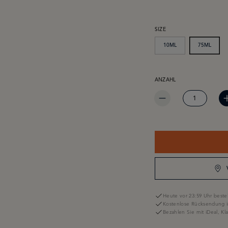
AUSWÄHLEN
SIZE
10ML
75ML
PRODUKT ANZAHL: GIB 
ANZAHL
Heute vor 23:59 Uhr bestel
Kostenlose Rücksendung i
Bezahlen Sie mit iDeal, K