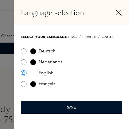
DE
Konto
Language selection
Suchen
Fragrance Finder
 Geschenkkarte
Samples
Skins Exclusives
Skins Boxen
SELECT YOUR LANGUAGE
/ TAAL / SPRACHE / LANGUE
Deutsch
Nederlands
English
Français
dy of Lord George Eau
SAVE
m 75ml