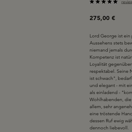
revie
Durchschnittliche B
275,00 €
Lord George ist ein 
Aussehens stets bewu
niemand jemals durc
Kompetenz ist natür
Loyalität gegenüber
respektabel. Seine 
ist schwach", bedarf
und elegant - mit e
als einladend - "ko
Wohlhabenden, die e
allem, sehr angeneh
eine tröstende Hand 
dessen Ruf ewig wäh
dennoch liebevoll.