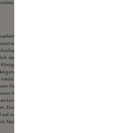
w tonen
Sample hinzufügen
ewertung von 4.4 von 5 Sternen
perfektes Beispiel dafür, dass man sich seines
sst sein sollte. Er selbst besteht darauf, dass
hschauen darf, was ein Mann denkt. Diese
lich das Geheimnis einer glücklichen Ehe. Seine
 König und Vaterland ist entschlossen und
Neigung, beim Frühstück zu murmeln "das Fleisch
 natürlich keiner Erklärung. Sein Parfüm ist maskulin
inem Hauch von Rum. Kraftvoll, reichhaltig und mehr
mmen Sie rein, wir kennen uns doch, oder?". Für die
s können, für immer, beruhigend - aber auch, vor
m. Eine starke Schulter zum Ausweinen (war das
auf meinem...?). Dies ist ein Duft für den Man,
rt. Nicht gerade glühend leidenschaftlich - aber