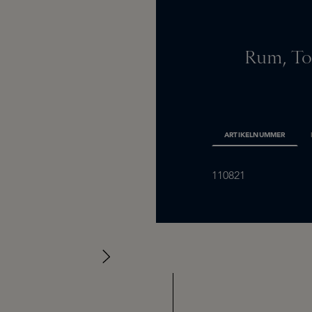
Rum, T
ARTIKELNUMMER
110821