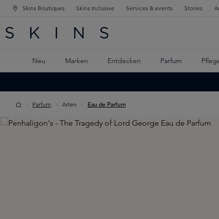
Skins Boutiques
Skins Inclusive
Services & events
Stories
A
ATION SPRINGEN
INGEN
PTINHALT SPRINGEN
Neu
Marken
Entdecken
Parfum
Pfleg
Parfum
Arten
Eau de Parfum
Skip image gallery