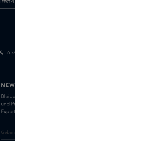
IFESTYLE
Zusätzliche Geschenke für Mitglieder
NEWSLETTER
Bleiben Sie auf dem Laufenden über die neuesten Marken
und Produkte und holen Sie sich Tipps von unseren Skins
Experts.