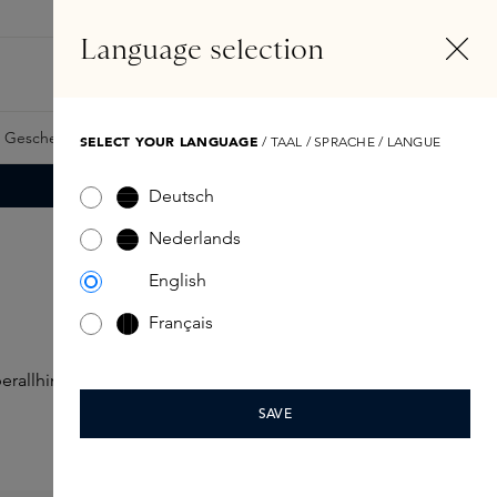
DE
Konto
Language selection
Suchen
Fragrance Finder
 Geschenkkarte
Samples
Skins Exclusives
Skins Boxen
SELECT YOUR LANGUAGE
/ TAAL / SPRACHE / LANGUE
Deutsch
Nederlands
English
Français
berallhin mitzunehmen
SAVE