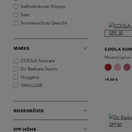
Selbstbräuner Körper
Sets
Sonnenschutz Gesicht
MARKE
COOLA SUN
Mineral Liplux
COOLA Suncare
Dr. Barbara Sturm
Huygens
19,50 €
TAN-LUXE
REISEGRÖSSE
SPF-HÖHE