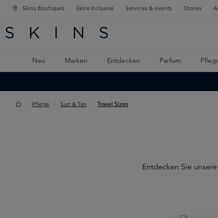
Skins Boutiques
Skins Inclusive
Services & events
Stories
A
ATION SPRINGEN
INGEN
PTINHALT SPRINGEN
Neu
Marken
Entdecken
Parfum
Pfleg
Pflege
Sun & Tan
Travel Sizes
Entdecken Sie unsere