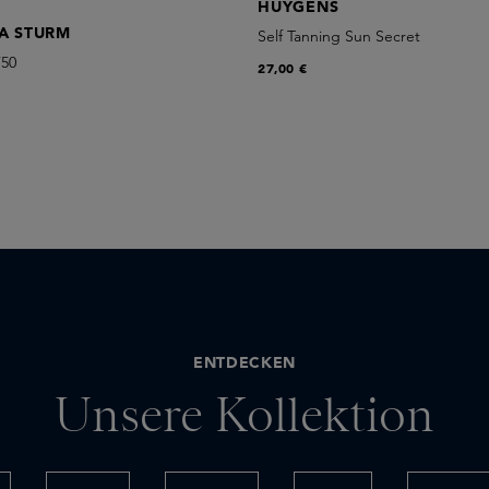
HUYGENS
A STURM
Self Tanning Sun Secret
F50
27,00 €
ENTDECKEN
Unsere Kollektion