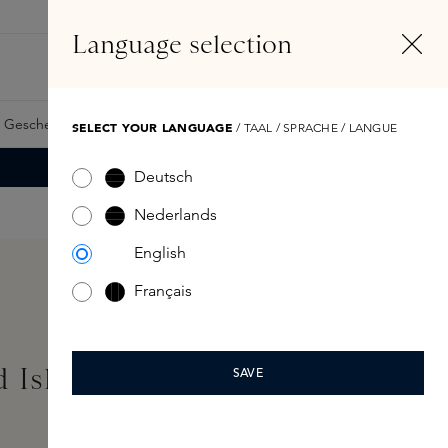
DE
Konto
Language selection
Suchen
Fragrance Finder
 Geschenkkarte
Samples
Skins Exclusives
Skins Boxen
SELECT YOUR LANGUAGE
/ TAAL / SPRACHE / LANGUE
Deutsch
Nederlands
English
Français
d Island Shampoo 275ml
SAVE