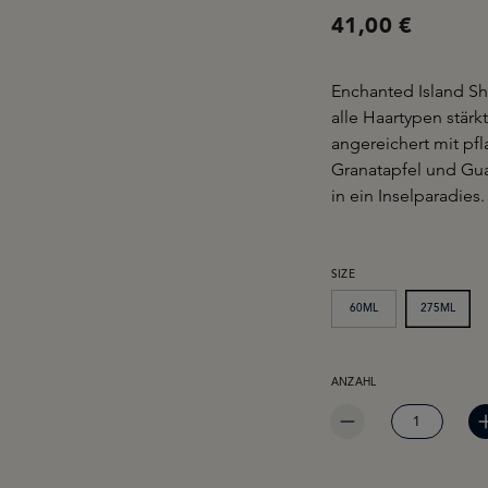
41,00 €
Enchanted Island Sh
alle Haartypen stärk
angereichert mit pf
Granatapfel und Gua
in ein Inselparadies.
AUSWÄHLEN
SIZE
60ML
275ML
PRODUKT ANZAHL: GIB 
ANZAHL