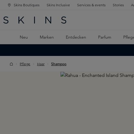
Skins Boutiques
Skins Inclusive
Services & events
Stories
A
ATION SPRINGEN
INGEN
PTINHALT SPRINGEN
Neu
Marken
Entdecken
Parfum
Pfleg
Pflege
Haar
Shampoo
Skip image gallery