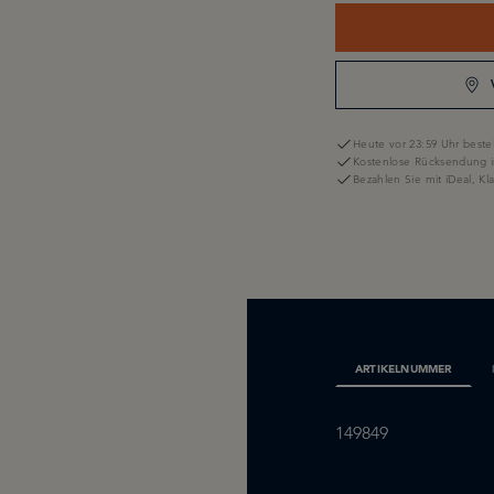
Heute vor 23:59 Uhr bestel
Kostenlose Rücksendung i
Bezahlen Sie mit iDeal, K
ARTIKELNUMMER
149849