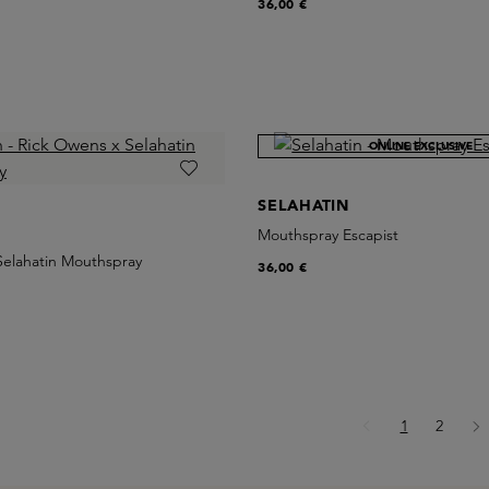
36,00 €
ONLINE EXCLUSIVE
SELAHATIN
Mouthspray Escapist
Selahatin Mouthspray
36,00 €
Seite
Seite
1
2