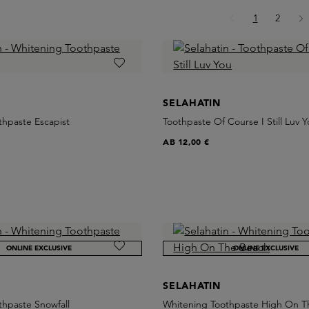
Seite
Seite
1
2
SELAHATIN
thpaste Escapist
Toothpaste Of Course I Still Luv 
AB
12,00 €
ONLINE EXCLUSIVE
ONLINE EXCLUSIVE
SELAHATIN
thpaste Snowfall
Whitening Toothpaste High On T