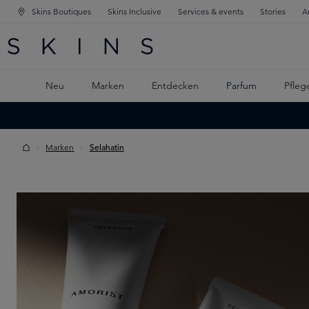
Skins Boutiques
Skins Inclusive
Services & events
Stories
A
ATION SPRINGEN
INGEN
PTINHALT SPRINGEN
Neu
Marken
Entdecken
Parfum
Pfleg
Marken
Selahatin