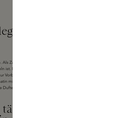
lege von
e. Als Zahnpflegemarke weiß
ist. Ihr Ziel ist es daher,
e zur Vorbeugung und Bekämpfung
tin mit ihren einzigartigen Aromen
Dufterlebnisse, während Sie Ihren
 tägliche