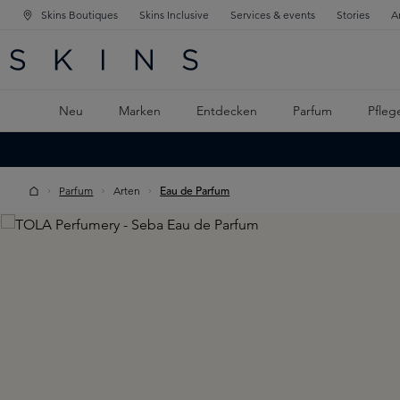
Skins Boutiques
Skins Inclusive
Services & events
Stories
A
ATION SPRINGEN
INGEN
PTINHALT SPRINGEN
Neu
Marken
Entdecken
Parfum
Pfleg
Parfum
Arten
Eau de Parfum
Skip image gallery