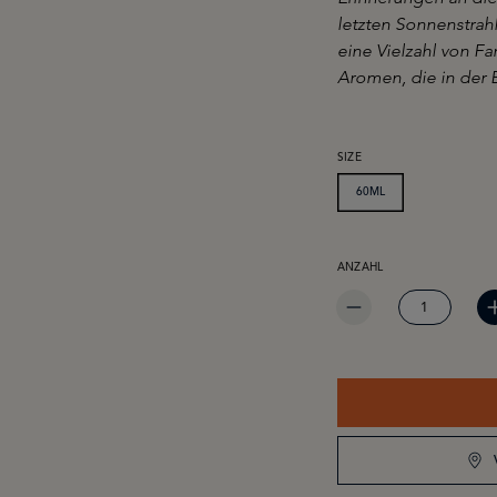
letzten Sonnenstrah
eine Vielzahl von Fa
Aromen, die in der E
AUSWÄHLEN
SIZE
60ML
PRODUKT ANZAHL: GIB 
ANZAHL