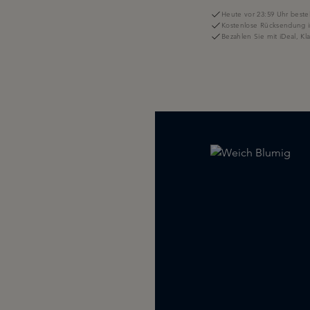
Heute vor 23:59 Uhr bestel
Kostenlose Rücksendung i
Bezahlen Sie mit iDeal, K