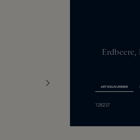
Erdbeere, 
ARTIKELNUMMER
128237