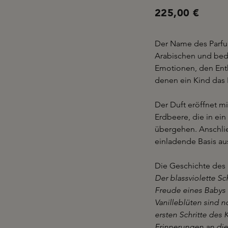
225,00 €
Der Name des Parf
Arabischen und bede
Emotionen, den Enth
denen ein Kind das 
Der Duft eröffnet mi
Erdbeere, die in ei
übergehen. Anschlie
einladende Basis au
Die Geschichte des 
Der blassviolette S
Freude eines Babys 
Vanilleblüten sind 
ersten Schritte des
Erinnerungen an die