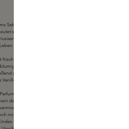
ums Seba von TOLA Perfumery stammt aus dem
utet so viel wie Jugendlichkeit und die
usiasmus und die Leichtigkeit der Kindheit, mit
Leben vor dem Erwachsensein erlebt.
t frischen Noten von Anis, Veilchenblatt und
n blumiges Herz aus Orris, Gardenie und Heliotrop
ßend gehen die sinnlichen Noten in eine
s Vanille, Moschus und Amber über.
Parfums:
chein des Morgenlichts ist mit den Klängen der
vermischt. Die Tautropfen auf den Gardenien und
noch nicht verdunstet, sie sind stumme Zeugen der
 Kindes. Ein neues Leben, ein neuer Anfang und
 Unschuld sind in den Gartenmauern geschützt. Die