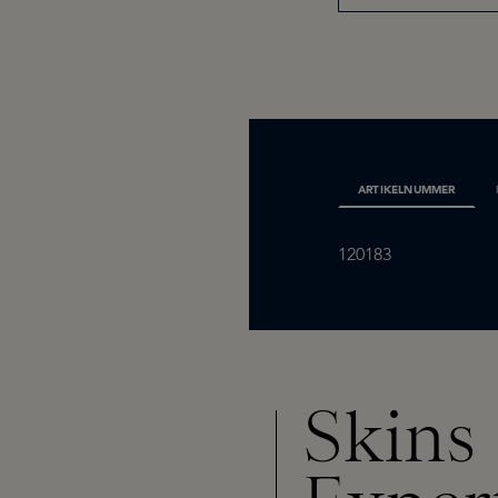
ARTIKELNUMMER
120183
Skins