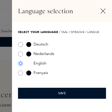
DE
Konto
Language selection
Suchen
Fragrance Finder
 Geschenkkarte
Samples
Skins Exclusives
Skins Boxen
SELECT YOUR LANGUAGE
/ TAAL / SPRACHE / LANGUE
Deutsch
Nederlands
English
Français
cer 5ml
SAVE
w tonen
ewertung von 4.4 von 5 Sternen