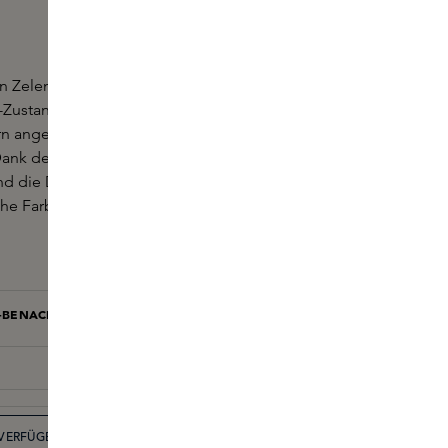
n Zelens ist eine nährende Lippenpflege, die Ihre
Zustand versetzt. Die mit Antioxidantien aus
rn angereicherte Formel schützt die Lippen vor
ank der wertvollen Inhaltsstoffe dieses Balsams
d die Definition der Lippen sichtbar verbessert,
che Farbe der Lippen hervorgehoben wird.
L-BENACHRICHTIGUNG BEI VERFÜGBARKEIT
BENACHRICHTIGEN
VERFÜGBARKEIT IN DER BOUTIQUE