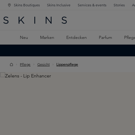
Skins Boutiques
Skins Inclusive
Services & events
Stories
A
ATION SPRINGEN
INGEN
PTINHALT SPRINGEN
Neu
Marken
Entdecken
Parfum
Pfleg
Pflege
Gesicht
Lippenpflege
Skip image gallery