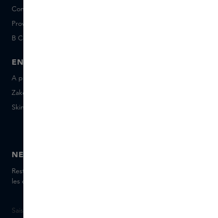
Conditions Sample Set
Short Stories
Provenance
Salon Rotterdam
B Corp™
People & Planet
ENTREPRISE
CONTACT
A propos de Skins Business
+31 020 7403222
Zakelijke geschenken
Envoyez-nous un e-mail
Skins Distribution
Discutez avec nous en
direct
Skins boutique
NEWSLETTER
Restez informé(e) des dernières marques et produits, recevez
les conseils de nos Skins Experts.