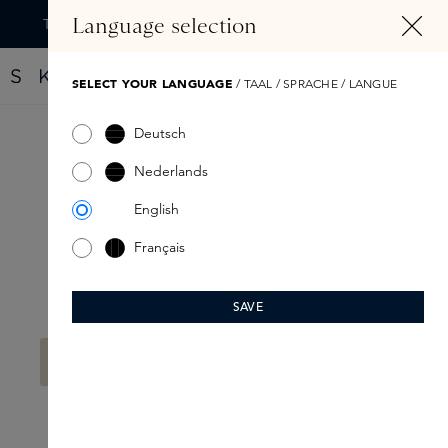
TENU PRINCIPAL
Language selection
Trouvez votre nouveau parfum grâce au Fragrance Finder
SELECT YOUR LANGUAGE
/ TAAL / SPRACHE / LANGUE
Deutsch
Skins
Nederlands
English
Français
SAVE
Filtre
Aucun produit n'a été trouvé.