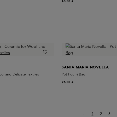
45,00 €
SANTA MARIA NOVELLA
ol and Delicate Textiles
Pot Pourri Bag
26,00 €
Page
Page
Page
1
2
3