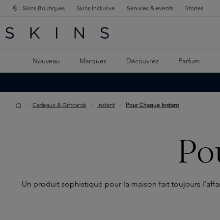
Skins Boutiques
Skins Inclusive
Services & events
Stories
GATION PRINCIPALE
HERCHE
 CONTENU PRINCIPAL
Nouveau
Marques
Découvrez
Parfum
Cadeaux & Giftcards
Instant
Pour Chaque Instant
Po
Un produit sophistiqué pour la maison fait toujours l'aff