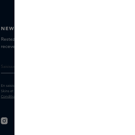
NEWSLETTER
Restez informé(e) des dernières marques et produits,
recevez les conseils de nos Skins Experts.
En saisissant votre adresse e-mail, vous acceptez de recevoir la newsletter
Skins et des messages marketing personnalisés par e-mail. Consultez les
Conditions générales
et la
Politique
de confidentialité.