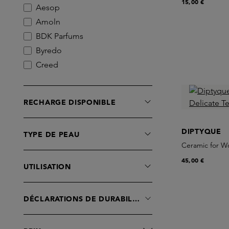
15,00 €
Aesop
Amoln
BDK Parfums
Byredo
Creed
Diptyque
Dore & Rose
RECHARGE DISPONIBLE
Dr. Vranjes Firenze
EX NIHILO
DIPTYQUE
TYPE DE PEAU
Essential Parfums
Ceramic for Wo
Fornasetti Profumi
45,00 €
Fugazzi
UTILISATION
INITIO Parfums Prives
L'Artisan Parfumeur
DÉCLARATIONS DE DURABILITÉ
L:a Bruket
Le Labo fragrances