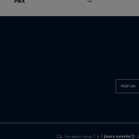
PRIX
Leif
MALIN+GOETZ
Maison Crivelli
Marie-Stella-Maris
Melyon
Perfumer H
Santa Maria Novella
The Coucou Club
Trudon
Zenology
PARFUM
Livraison sous 1 à 3
jours ouvrés