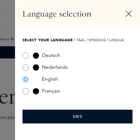
FR
Compte
Language selection
Rechercher
Fragrance Finder
eaux & Giftcards
Samples
Skins Exclusives
Skins Boxe
SELECT YOUR LANGUAGE
/ TAAL / SPRACHE / LANGUE
Deutsch
Nederlands
English
ent
Français
cieux pour donner à votre intérieur une ambiance agréable.
SAVE