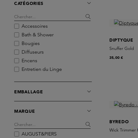
CATÉGORIES
Accessoires
Bath & Shower
DIPTYQUE
Bougies
Snuffer Gold
Diffuseurs
35,00 €
Encens
Entretien du Linge
Parfum de Voiture
Room Spray
EMBALLAGE
Sets
Soins des Mains
MARQUE
BYREDO
Wick Trimmer f
AUGUST&PIERS