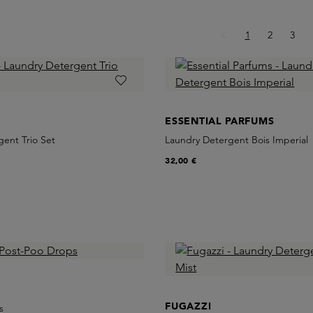
Page
Page
Page
1
2
3
ESSENTIAL PARFUMS
ent Trio Set
Laundry Detergent Bois Imperial
32,00 €
FUGAZZI
s