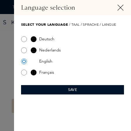
TENU PRINCIPAL
Language selection
Trouvez votre nouveau parfum grâce au Fragrance Finder
SELECT YOUR LANGUAGE
/ TAAL / SPRACHE / LANGUE
Deutsch
Skins
Nederlands
English
Français
SAVE
Filtre
Aucun produit n'a été trouvé.