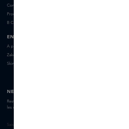
Conditions Sample Set
Short Stories
Provenance
Salon Rotterdam
B Corp™
People & Planet
ENTREPRISE
CONTACT
A propos de Skins Business
+31 020 7403222
Zakelijke geschenken
Envoyez-nous un e-mail
Skins Distribution
Discutez avec nous en
direct
Skins boutique
NEWSLETTER
Restez informé(e) des dernières marques et produits, recevez
les conseils de nos Skins Experts.