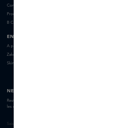
Conditions Sample Set
Short Stories
Provenance
Salon Rotterdam
B Corp™
People & Planet
ENTREPRISE
CONTACT
A propos de Skins Business
+31 020 7403222
Zakelijke geschenken
Envoyez-nous un e-mail
Skins Distribution
Discutez avec nous en
direct
Skins boutique
NEWSLETTER
Restez informé(e) des dernières marques et produits, recevez
les conseils de nos Skins Experts.