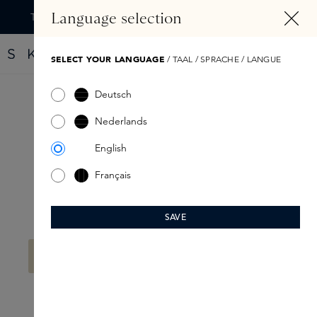
TENU PRINCIPAL
Language selection
Trouvez votre nouveau parfum grâce au Fragrance Finder
SELECT YOUR LANGUAGE
/ TAAL / SPRACHE / LANGUE
Deutsch
Skins
Nederlands
English
Français
SAVE
Filtre
Aucun produit n'a été trouvé.