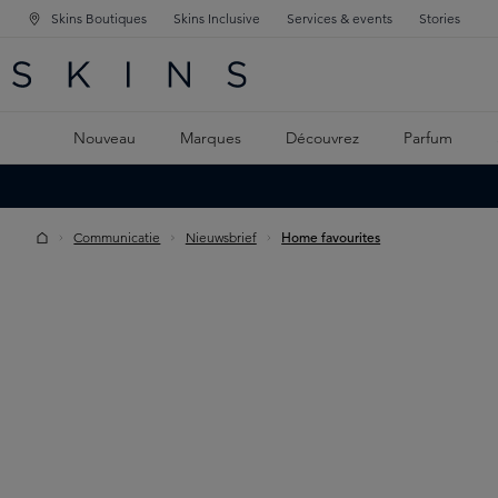
Skins Boutiques
Skins Inclusive
Services & events
Stories
GATION PRINCIPALE
HERCHE
 CONTENU PRINCIPAL
Nouveau
Marques
Découvrez
Parfum
Communicatie
Nieuwsbrief
Home favourites