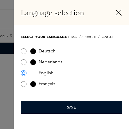
FR
Compte
Language selection
Rechercher
Fragrance Finder
eaux & Giftcards
Samples
Skins Exclusives
Skins Boxe
SELECT YOUR LANGUAGE
/ TAAL / SPRACHE / LANGUE
Deutsch
Nederlands
English
Français
SAVE