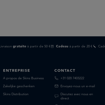
Livraison
gratuite
à partir de 50 €
Cadeau
à partir de 20 €
Cad
ENTREPRISE
CONTACT
A propos de Skins Business
+31 020 7403222
Zakelijke geschenken
Envoyez-nous un e-mail
Skins Distribution
Discutez avec nous en
direct