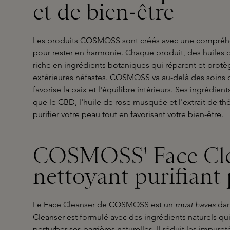
et de bien-être
Les produits COSMOSS sont créés avec une compréhe
pour rester en harmonie. Chaque produit, des huiles de
riche en ingrédients botaniques qui réparent et protè
extérieures néfastes. COSMOSS va au-delà des soins d
favorise la paix et l'équilibre intérieurs. Ses ingrédie
que le CBD, l'huile de rose musquée et l'extrait de th
purifier votre peau tout en favorisant votre bien-être.
COSMOSS' Face Cle
nettoyant purifiant 
Le
Face Cleanser de COSMOSS
est un
must haves
dan
Cleanser est formulé avec des ingrédients naturels qu
perturber ses barrières naturelles. Il réduit les impure