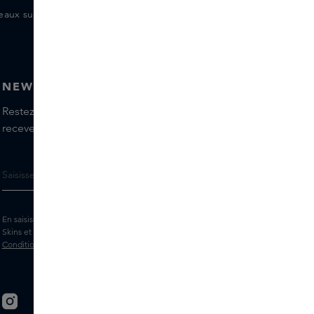
eaux supplémentaires pour les membres
NEWSLETTER
Restez informé(e) des dernières marques et produits,
recevez les conseils de nos Skins Experts.
En saisissant votre adresse e-mail, vous acceptez de recevoir la newsletter
Skins et des messages marketing personnalisés par e-mail. Consultez les
Conditions générales
et la
Politique
de confidentialité.