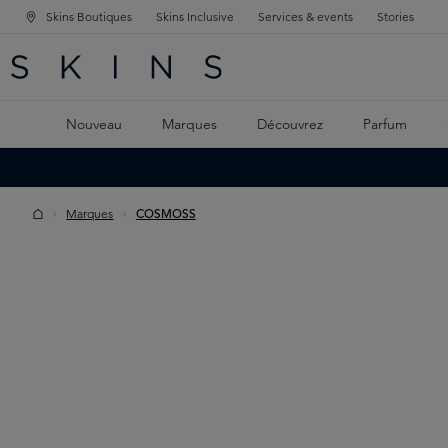
Skins Boutiques
Skins Inclusive
Services & events
Stories
GATION PRINCIPALE
HERCHE
 CONTENU PRINCIPAL
Nouveau
Marques
Découvrez
Parfum
Marques
COSMOSS