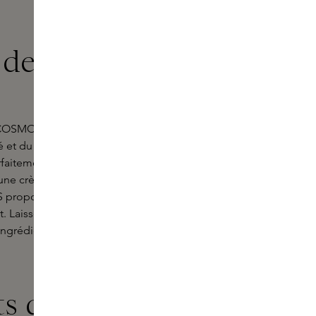
de Kate
de COSMOSS, la marque de beauté de
é et du
well-being,
COSMOSS
faitement votre routine quotidienne
'une crème hydratante calmante, d'un
SS propose une ligne soigneusement
. Laissez-vous inspirer par sa
ngrédients naturels sont à la base
 de skincare