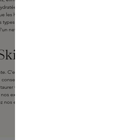
ydratée. Des ingrédients tels que le
que les huiles végétales protègent la
s types de peau, mais
d'un nettoyage doux mais efficace.
 Skins Experts
nte. C'est pourquoi nos
Skins
 conseils personnalisés. Que vous
staurer votre peau, ou que vous
nos experts seront ravis de vous
z nos experts en ligne.