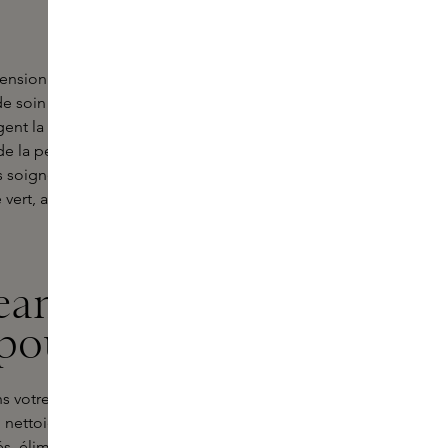
nsion de ce dont le corps a besoin
 soin aux toniques revitalisants, est
gent la peau des influences
e la peau - c'est une marque qui
nts soigneusement sélectionnés, tels
é vert, agissent ensemble pour
anser : un
pour le visage
s votre routine de skincare. Ce
i nettoient intensément la peau sans
tés, élimine l'excès de sébum et les