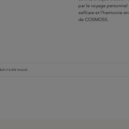
par le voyage personnel 
selfcare
et l'harmonie ent
de COSMOSS.
it n'a été trouvé.