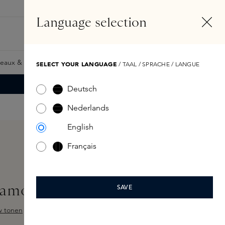
FR
Compte
Language selection
Rechercher
Fragrance Finder
eaux & Giftcards
Samples
Skins Exclusives
Skins Boxe
SELECT YOUR LANGUAGE
/ TAAL / SPRACHE / LANGUE
Deutsch
Nederlands
English
Français
amote Soap Refill 500ml
SAVE
w tonen
 sur 5 étoiles