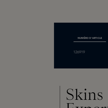
NUMÉRO D’ARTICLE
126919
Skins