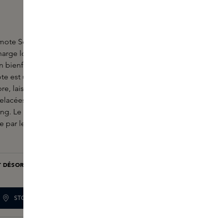
amote Soap d'Antoine Maisondieu d'Essential
charge longue durée du Nice Bergamote Hand &
 bienfaisant nettoie en douceur sans dessécher la
e est une explosion ensoleillée de feuilles de
e, laissant une impression lumineuse. Ces notes
elacées avec un accord floral de pétales de rose, de
lang. Le précieux bois de cèdre apporte une base
e par les fèves tonka du Venezuela.
T DÉSORMAIS DISPONIBLE UNIQUEMENT DANS NOS
BOUTIQUES
STOCK DE LA BOUTIQUE