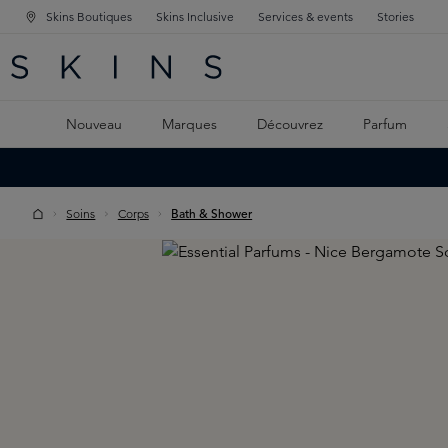
Skins Boutiques
Skins Inclusive
Services & events
Stories
GATION PRINCIPALE
HERCHE
 CONTENU PRINCIPAL
Nouveau
Marques
Découvrez
Parfum
Soins
Corps
Bath & Shower
Skip image gallery