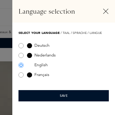
FR
Compte
Language selection
Rechercher
Fragrance Finder
eaux & Giftcards
Samples
Skins Exclusives
Skins Boxe
SELECT YOUR LANGUAGE
/ TAAL / SPRACHE / LANGUE
Deutsch
Nederlands
English
Français
SAVE