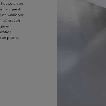
 het weten en
aam en geest.
lust, waardoor
huis creëert
ger en
achtige,
 en passie.