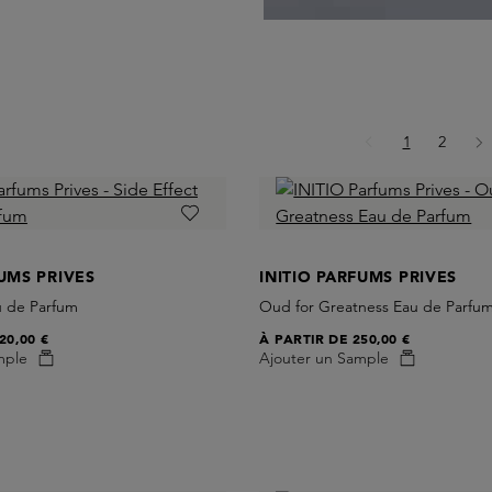
Page
Page
1
2
FUMS PRIVES
INITIO PARFUMS PRIVES
u de Parfum
Oud for Greatness Eau de Parfu
20,00 €
À PARTIR DE
250,00 €
mple
Ajouter un Sample