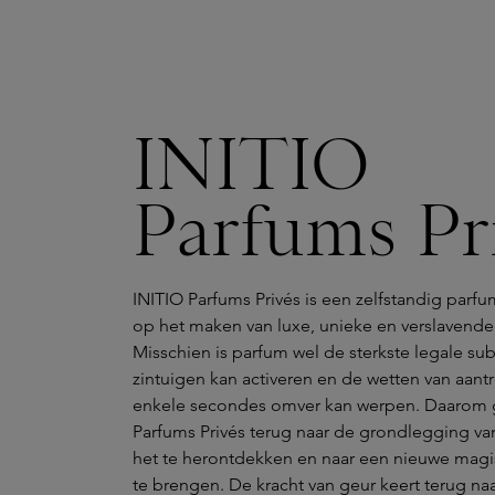
INITIO
Parfums Pr
INITIO Parfums Privés is een zelfstandig parfu
op het maken van luxe, unieke en verslavende
Misschien is parfum wel de sterkste legale subs
zintuigen kan activeren en de wetten van aant
enkele secondes omver kan werpen. Daarom 
Parfums Privés terug naar de grondlegging v
het te herontdekken en naar een nieuwe mag
te brengen. De kracht van geur keert terug naar