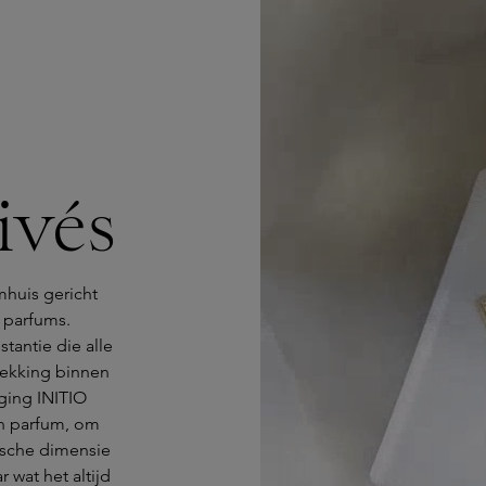
ivés
mhuis gericht
 parfums.
tantie die alle
rekking binnen
ging INITIO
an parfum, om
ische dimensie
 wat het altijd