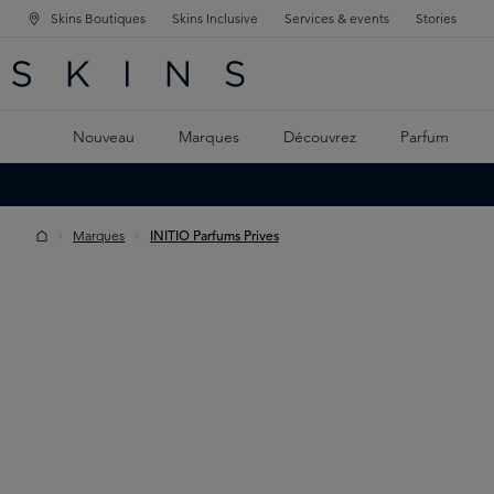
Skins Boutiques
Skins Inclusive
Services & events
Stories
GATION PRINCIPALE
HERCHE
 CONTENU PRINCIPAL
Nouveau
Marques
Découvrez
Parfum
Marques
INITIO Parfums Prives