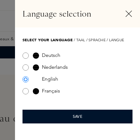
FR
Compte
Language selection
Rechercher
Fragrance Finder
eaux & Giftcards
Samples
Skins Exclusives
Skins Boxe
SELECT YOUR LANGUAGE
/ TAAL / SPRACHE / LANGUE
Deutsch
Nederlands
English
Français
au de Parfum Enhancer
SAVE