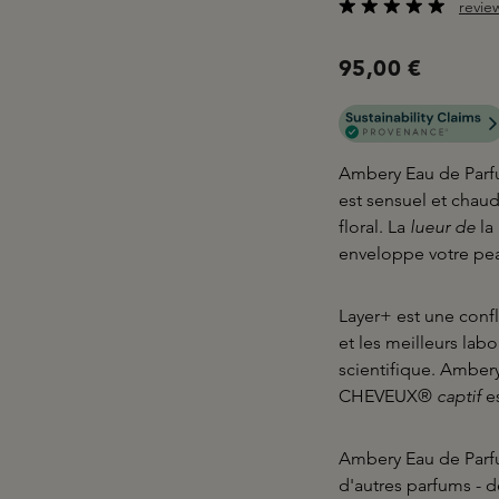
revie
Note moyenne de 5 s
95,00 €
Ambery Eau de Parfu
est sensuel et chaud.
floral. La
lueur de
la
enveloppe votre pea
Layer+ est une conf
et les meilleurs labo
scientifique. Amber
CHEVEUX®
captif
e
Ambery Eau de Parf
d'autres parfums - 