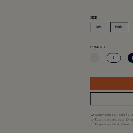
SÉLECTIONNEZ
SIZE
10ML
100ML
QUANTITÉ DE PRODUIT 
QUANTITÉ
Commandez aujourd'hui av
Retours gratuits sous 60 jo
Payez avec iDeal, Klarna o