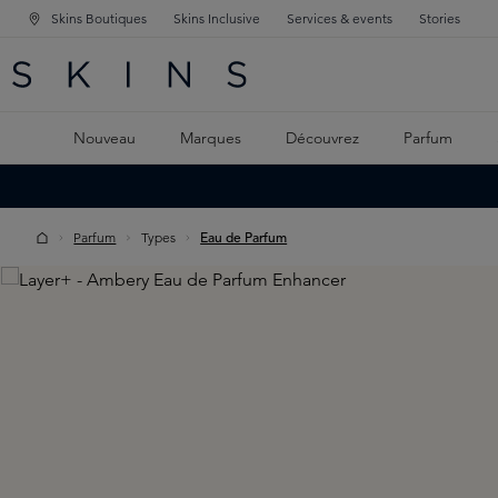
Skins Boutiques
Skins Inclusive
Services & events
Stories
GATION PRINCIPALE
HERCHE
 CONTENU PRINCIPAL
Nouveau
Marques
Découvrez
Parfum
Parfum
Types
Eau de Parfum
Skip image gallery