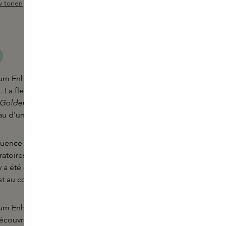
w tonen
Ajouter un Sample
ur 5 étoiles
m Enhancer de Layer+ est un parfum mystérieux. Il
 La fleur d'oranger lui confère un caractère frais et
Golden
Hour, ce moment magnifique où le soleil
u d'un glow chaleureux - c'est Ambery.
luence d'expertises. Une collaboration entre Skins
ratoires du monde, unissant l'artistique et le
y a été développé par dsm-firmenich, où le
st au cœur de cette composition.
um Enhancer peut être porté seul ou combiné avec
découvrez plus sur le monde de
Layer+
.