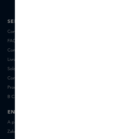
SERVICE
A PROPOS DE SKINS
Conseils et contact
A propos de Nous
FAQ
A propos Skins Inclusive
Commander et Payer
Skins Boutiques
Livraison et Retours
Postes vacants (néerlandais)
Solde de la Carte Cadeau
Events
Conditions Sample Set
Short Stories
Provenance
Salon Rotterdam
B Corp™
People & Planet
ENTREPRISE
CONTACT
A propos de Skins Business
+31 020 7403222
Zakelijke geschenken
Envoyez-nous un e-mail