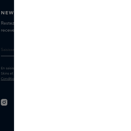
NEWSLETTER
Restez informé(e) des dernières marques et produits,
recevez les conseils de nos Skins Experts.
En saisissant votre adresse e-mail, vous acceptez de recevoir la newsletter
Skins et des messages marketing personnalisés par e-mail. Consultez les
Conditions générales
et la
Politique
de confidentialité.