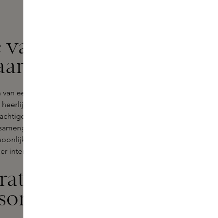
e van Maison
aarsen
en van een gezellige en uitnodigende
n heerlijke geur die elke kamer
rachtige parfums, brengt diezelfde
rg samengesteld en bevatten geuren
rsoonlijke herinneringen van de
r interieur.
arat Rouge
son Francis