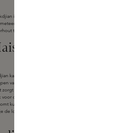
djian is een perfecte aanvulling op
ie meteen een warme sfeer creëert.
hout tot een diepe en volle geur.
aison Francis
an kaarsen, is het belangrijk ze op
ppen van de lont tot ongeveer een
it zorgt voor een gelijkmatige
 voor dat je de kaars lang genoeg
komt kuilen rond de lont en zorgt dat
je de lont weer in het midden zet