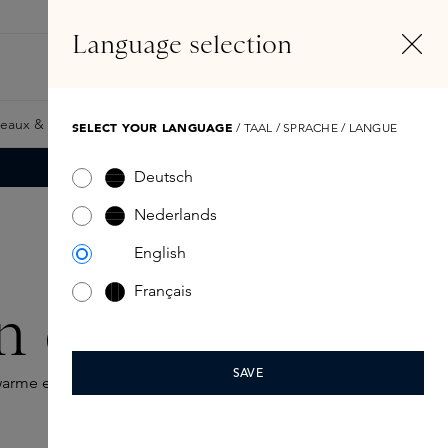
FR
Compte
Language selection
Rechercher
Fragrance Finder
eaux & Giftcards
Samples
Skins Exclusives
Skins Boxe
SELECT YOUR LANGUAGE
/ TAAL / SPRACHE / LANGUE
Deutsch
Nederlands
English
Français
n candles
SAVE
warme en uitnodigende sfeer te creëren.