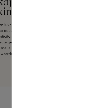
kdjian
kins
an luxe geurkaarsen zoals die van
he beauty- en geurproducten, biedt
nticiteit. Onze Skins Experts staan
cte geurkaars te vinden, die bij je
snelle levering, gratis samples bij
, waardoor elke aankoop een