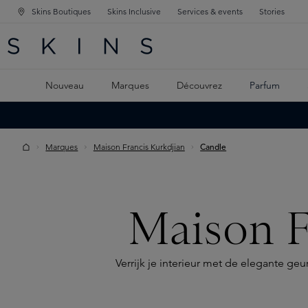
Skins Boutiques
Skins Inclusive
Services & events
Stories
GATION PRINCIPALE
HERCHE
 CONTENU PRINCIPAL
Nouveau
Marques
Découvrez
Parfum
Marques
Maison Francis Kurkdjian
Candle
Maison F
Verrijk je interieur met de elegante g