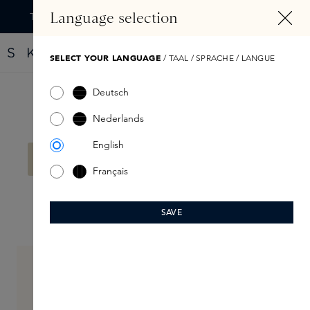
TENU PRINCIPAL
Language selection
Trouvez votre nouveau parfum grâce au Fragrance Finder
SELECT YOUR LANGUAGE
/ TAAL / SPRACHE / LANGUE
Deutsch
Filtre
Nederlands
English
Aucun produit n'a été trouvé.
Français
SAVE