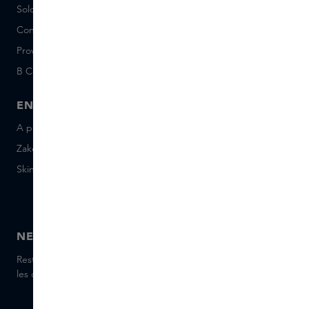
Solde de la Carte Cadeau
Events
Conditions Sample Set
Short Stories
Provenance
Salon Rotterdam
B Corp™
People & Planet
ENTREPRISE
CONTACT
A propos de Skins Business
+31 020 7403222
Zakelijke geschenken
Envoyez-nous un e-mail
Skins Distribution
Discutez avec nous en
direct
Skins boutique
NEWSLETTER
Restez informé(e) des dernières marques et produits, recevez
les conseils de nos Skins Experts.