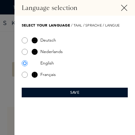
TENU PRINCIPAL
Language selection
Trouvez votre nouveau parfum grâce au Fragrance Finder
SELECT YOUR LANGUAGE
/ TAAL / SPRACHE / LANGUE
Deutsch
Filtre
Nederlands
English
Aucun produit n'a été trouvé.
Français
SAVE