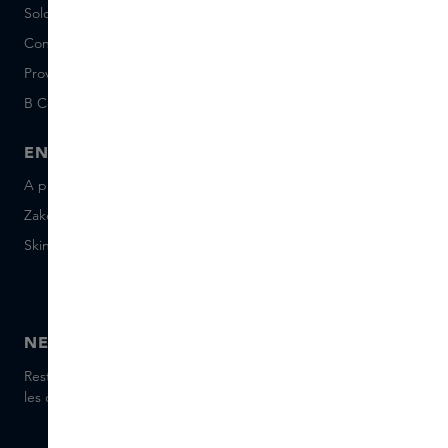
Solde de la Carte Cadeau
Events
Conditions Sample Set
Short Stories
Provenance
Salon Rotterdam
B Corp™
People & Planet
ENTREPRISE
CONTACT
A propos de Skins Business
+31 020 7403222
Zakelijke geschenken
Envoyez-nous un e-mail
Skins Distribution
Discutez avec nous en
direct
Skins boutique
NEWSLETTER
Restez informé(e) des dernières marques et produits, recevez
les conseils de nos Skins Experts.