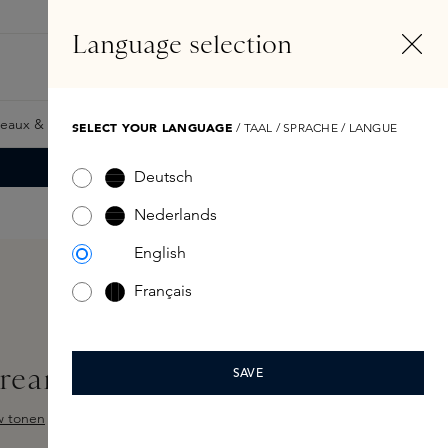
FR
Compte
Language selection
Rechercher
Fragrance Finder
eaux & Giftcards
Samples
Skins Exclusives
Skins Boxe
SELECT YOUR LANGUAGE
/ TAAL / SPRACHE / LANGUE
Deutsch
Nederlands
English
Français
reamy Concealer Café
SAVE
w tonen
 sur 5 étoiles