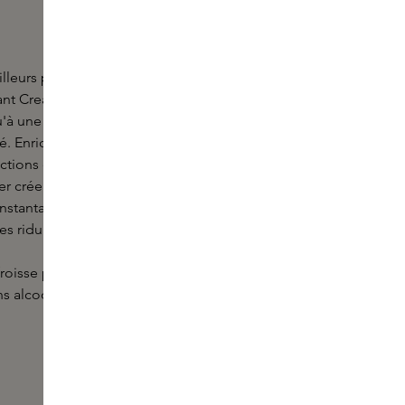
lleurs pour sa texture riche et luxueuse et son finish
iant Creamy Concealer unifie la peau avec un
'à une couvrance plus forte qui peut être
. Enrichi de propriétés hydratantes, de propriétés
-actions et d'une technologie de diffusion de la
r crée une surface de peau plus douce et plus lisse
instantanément toutes les imperfections et en
es ridules et les signes de fatigue.
roisse pas
ns alcool. Sans parfum de synthèse. Non