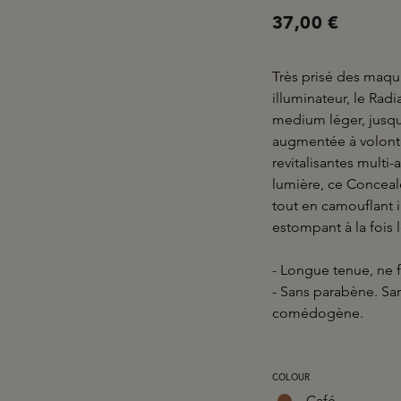
37,00 €
Très prisé des maqui
illuminateur, le Rad
medium léger, jusqu
augmentée à volonté
revitalisantes multi
lumière, ce Conceale
tout en camouflant 
estompant à la fois l
- Longue tenue, ne f
- Sans parabène. Sa
comédogène.
SÉLECTIONNEZ
COLOUR
Café