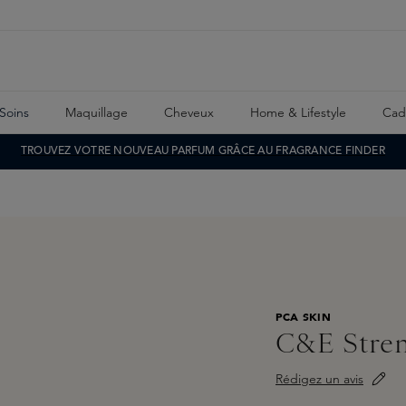
Soins
Maquillage
Cheveux
Home & Lifestyle
Cad
TROUVEZ VOTRE NOUVEAU PARFUM GRÂCE AU FRAGRANCE FINDER
PCA SKIN
C&E Stre
Rédigez un avis