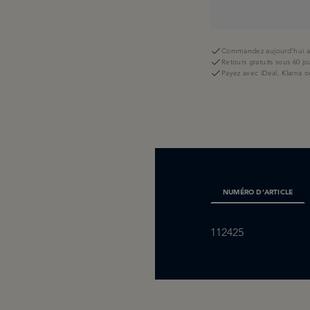
Commandez aujourd'hui av
Retours gratuits sous 60 jo
Payez avec iDeal, Klarna o
NUMÉRO D’ARTICLE
112425