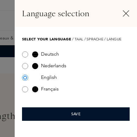
FR
Compte
Language selection
Rechercher
Fragrance Finder
eaux & Giftcards
Samples
Skins Exclusives
Skins Boxe
SELECT YOUR LANGUAGE
/ TAAL / SPRACHE / LANGUE
Deutsch
Nederlands
English
Français
ngth 30ml
SAVE