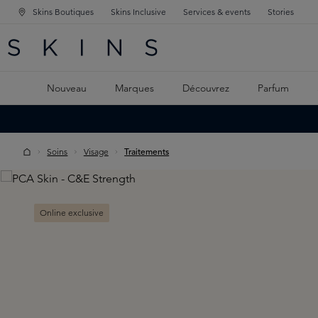
Skins Boutiques
Skins Inclusive
Services & events
Stories
GATION PRINCIPALE
HERCHE
 CONTENU PRINCIPAL
Nouveau
Marques
Découvrez
Parfum
Soins
Visage
Traitements
Skip image gallery
Online exclusive