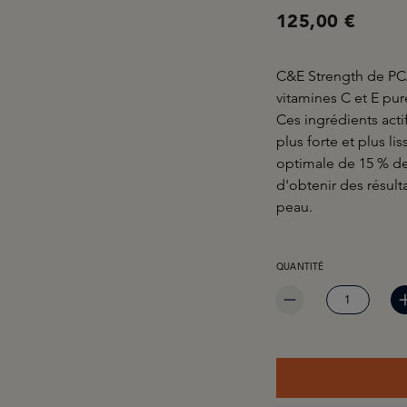
125,00 €
C&E Strength de PCA
vitamines C et E pur
Ces ingrédients actif
plus forte et plus l
optimale de 15 % de
d'obtenir des résult
peau.
QUANTITÉ DE PRODUIT 
QUANTITÉ