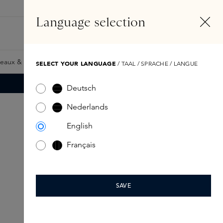
FR
Compte
Language selection
Rechercher
Fragrance Finder
eaux & Giftcards
Samples
Skins Exclusives
Skins Boxe
SELECT YOUR LANGUAGE
/ TAAL / SPRACHE / LANGUE
Deutsch
Nederlands
English
Français
SAVE