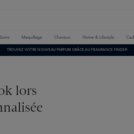
Soins
Maquillage
Cheveux
Home & Lifestyle
Cad
TROUVEZ VOTRE NOUVEAU PARFUM GRÂCE AU FRAGRANCE FINDER
ok lors
nnalisée